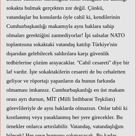
sokakta bulmak gerçekten zor değil. Çünkü,
D'Lİ NOW TV YENİ YAYIN D
vatandaşlar bu konularda öyle cahil ki, kendilerinin
Cumhurbaşkanlığı makamıyla aynı haklara sahip
olmaları gerektiğini zannediyorlar! İpi salsalar NATO
toplantısına sokaktaki vatandaş katılıp Türkiye'nin
dışarıdan gelebilecek saldırılara karşı güvenlik
tedbirlerine çözüm arayacaklar. ''Cahil cesareti'' diye bir
laf vardır. İşte sokaktakilerin cesareti de bu cehaletten
geliyor ve röportajı yapanların da bunun farkında
olmaması imkansız. Cumhurbaşkanlığı en üst makam
orası ayrı dursun, MİT (Milli İstihbarat Teşkilatı)
görevlileriyle de aynı haklarda olmazsın. Onlar tabii ki
kısıtlanmış veya yasaklanmış her yere girecekler. Bu
örnekler onlarca artırılabilir. Vatandaş, vatandaşlığını
bilecek! Her şeye burnunu sokmayacak. Bu kadar