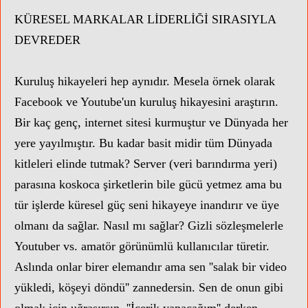
KÜRESEL MARKALAR LİDERLİĞİ SIRASIYLA
DEVREDER
Kuruluş hikayeleri hep aynıdır. Mesela örnek olarak
Facebook ve Youtube'un kuruluş hikayesini araştırın.
Bir kaç genç, internet sitesi kurmuştur ve Dünyada her
yere yayılmıştır. Bu kadar basit midir tüm Dünyada
kitleleri elinde tutmak? Server (veri barındırma yeri)
parasına koskoca şirketlerin bile gücü yetmez ama bu
tür işlerde küresel güç seni hikayeye inandırır ve üye
olmanı da sağlar. Nasıl mı sağlar? Gizli sözleşmelerle
Youtuber vs. amatör görünümlü kullanıcılar türetir.
Aslında onlar birer elemandır ama sen ''salak bir video
yükledi, köşeyi döndü'' zannedersin. Sen de onun gibi
olmak için uğraşırsın. ''İçerik yapacağım'' derken