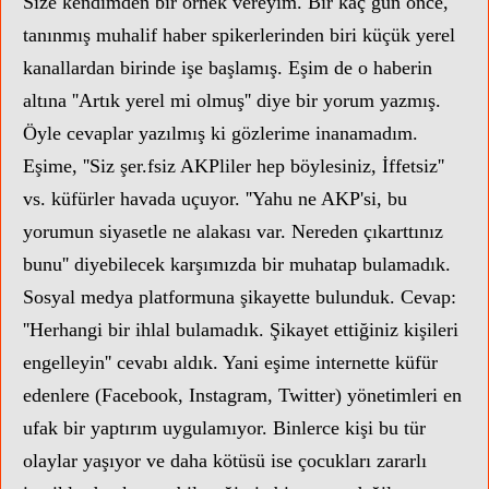
Size kendimden bir örnek vereyim. Bir kaç gün önce,
tanınmış muhalif haber spikerlerinden biri küçük yerel
kanallardan birinde işe başlamış. Eşim de o haberin
altına ''Artık yerel mi olmuş'' diye bir yorum yazmış.
Öyle cevaplar yazılmış ki gözlerime inanamadım.
Eşime, ''Siz şer.fsiz AKPliler hep böylesiniz, İffetsiz''
vs. küfürler havada uçuyor. ''Yahu ne AKP'si, bu
yorumun siyasetle ne alakası var. Nereden çıkarttınız
bunu'' diyebilecek
karşımızda bir muhatap bulamadık.
Sosyal medya platformuna şikayette bulunduk. Cevap:
''Herhangi bir ihlal bulamadık. Şikayet ettiğiniz kişileri
engelleyin'' cevabı aldık. Yani eşime internette küfür
edenlere (Facebook, Instagram, Twitter) yönetimleri en
ufak bir yaptırım uygulamıyor. Binlerce kişi bu tür
olaylar yaşıyor ve daha kötüsü ise çocukları zararlı