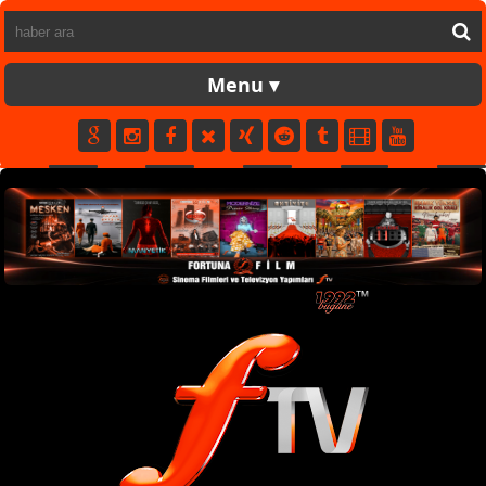
FORTUNATV
CANLI
YAPIM
FİLM
MÜZİK
SPOR
KÜNYE