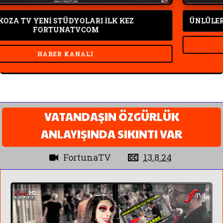
 TV YENİ STÜDYOLARI İLK KEZ
ÜNLÜLERİN 
FORTUNATVCOM
HABER KANALI
VATANDAŞIN ÖZGÜRLÜK
ANLAYIŞINDA SIKINTI VAR
FortunaTV
13.8.24