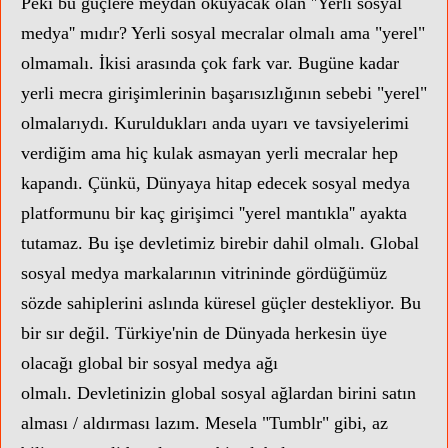
Peki bu güçlere meydan okuyacak olan ''Yerli sosyal
medya'' mıdır? Yerli sosyal mecralar olmalı ama "yerel"
olmamalı. İkisi arasında çok fark var. Bugüne kadar
yerli mecra girişimlerinin başarısızlığının sebebi "yerel"
olmalarıydı. Kuruldukları anda uyarı ve tavsiyelerimi
verdiğim ama hiç kulak asmayan yerli mecralar hep
kapandı. Çünkü, Dünyaya hitap edecek sosyal medya
platformunu bir kaç girişimci ''yerel mantıkla'' ayakta
tutamaz. Bu işe devletimiz birebir dahil olmalı. Global
sosyal medya markalarının vitrininde gördüğümüz
sözde sahiplerini aslında küresel güçler destekliyor. Bu
bir sır değil. Türkiye'nin de Dünyada herkesin üye
olacağı global bir sosyal medya ağı
olmalı.
Devletinizin global sosyal ağlardan birini satın
alması / aldırması lazım.
Mesela "Tumblr" gibi, az