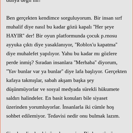
dünya değil mi?
Ben gerçekten kendimce sorguluyorum. Bir insan sırf
muhalif diye nasıl bu kadar gözü kapalı ''Her şeye
HAYIR'' der! Bir oyun platformunda çocuk p.rnosu
ayyuka çıktı diye yasaklanıyor, ''Roblox'u kapatma''
diye muhalefet yapılıyor. Yahu bu kadar mı gözlere
perde inmiş? Sıradan insanlara ''Merhaba'' diyorum,
''Yav bunlar var ya bunlar'' diye lafa başlıyor. Gerçekten
Nİ KURULACAK TV KANALLAR
kafaya takmışlar, sabah akşam başka şey
düşünmüyorlar ve sosyal medyada sürekli hükumete
saldırı halindeler. En basit konuları bile siyaset
üzerinden yorumluyorlar. İnsanlarla iki cümle hoş
sohbet edilemiyor. Tedavisi nedir onu bulmak lazım.