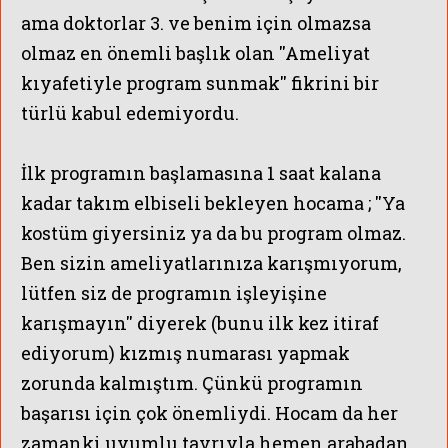
ama d
oktorlar
3. ve benim için olmazsa
olmaz en önemli başlık olan ''Ameliya
t
kıyafetiyle program sunmak'' fikrini bir
türlü kabul edemiyordu.
İlk programın başlamasına 1 saat kalana
kadar takım elbiseli bekleyen hocama ; ''Ya
kostüm giyersiniz ya da bu program olmaz.
YENİ KURUL
Ben sizin ameliyatlarınıza karışmıyorum,
lütfen siz de programın işleyişine
karışmayın'' diyerek (bunu ilk kez itiraf
ediyorum) kızmış numarası yapmak
zorunda kalmıştım. Çünkü programın
başarısı için
çok önemli
ydi
. Hocam da her
zamanki uyumlu tavrıyla hemen arabadan