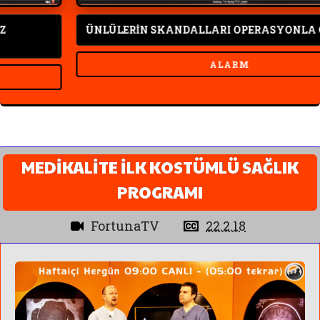
ÜNLÜLERİN SKANDALLARI OPERASYONLA ÖĞREN
ALARM
MEDİKALİTE İLK KOSTÜMLÜ SAĞLIK
PROGRAMI
FortunaTV
22.2.18