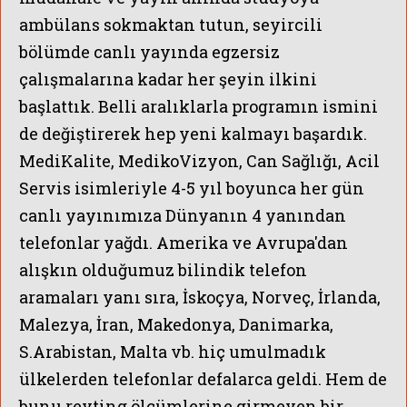
ambülans sokmaktan tutun, seyircili
bölümde canlı yayında egzersiz
çalışmalarına kadar her şeyin ilkini
başlattık. Belli aralıklarla programın ismini
de değiştirerek hep yeni kalmayı başardık.
MediKalite, MedikoVizyon, Can Sağlığı, Acil
Servis isimleriyle 4-5 yıl boyunca her gün
canlı yayınımıza Dünyanın 4 yanından
telefonlar yağdı. Amerika ve Avrupa'dan
alışkın olduğumuz bilindik telefon
aramaları yanı sıra, İskoçya, Norveç, İrlanda,
Malezya, İran, Makedonya, Danimarka,
S.Arabistan, Malta vb. hiç umulmadık
ülkelerden telefonlar defalarca geldi. Hem de
bunu reyting ölçümlerine girmeyen bir