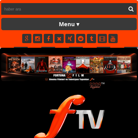
FORTUNATV
CANLI
YAPIM
FİLM
MÜZİK
SPOR
KÜNYE