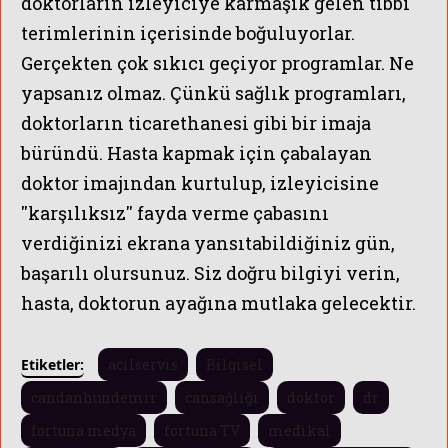
doktorların izleyiciye karmaşık gelen tıbbi
terimlerinin içerisinde boğuluyorlar.
Gerçekten çok sıkıcı geçiyor programlar. Ne
yapsanız olmaz. Çünkü sağlık programları,
doktorların ticarethanesi gibi bir imaja
büründü. Hasta kapmak için çabalayan
doktor imajından kurtulup, izleyicisine
''karşılıksız'' fayda verme çabasını
verdiğinizi ekrana yansıtabildiğiniz gün,
başarılı olursunuz. Siz doğru bilgiyi verin,
hasta, doktorun ayağına mutlaka gelecektir.
Etiketler:
acilservis
Bilgisel
candanhundemir
cansağlığı
doktor
dr
fortuna medya
fortuna TV
medikal