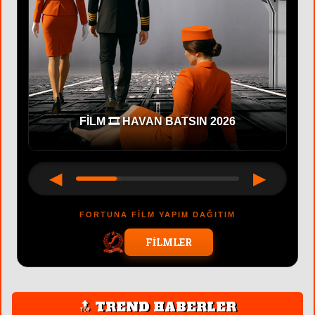
FİLM 🎞 HAVAN BATSIN 2026
◀
▶
FORTUNA FİLM YAPIM DAĞITIM
FİLMLER
🔝 TREND HABERLER