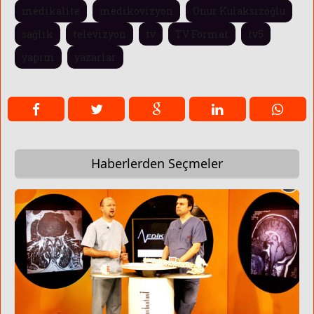
medikalite
medikovizyon
Onur Kulaksızoğlu
sağlık
televizyon
tv
TV Format
tv5
yapım
yazarlar
Haberlerden Seçmeler