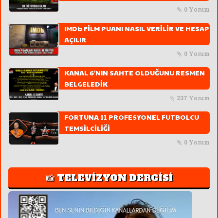
0 Yorum
IMDb FİLM PUANI NASIL VERİLİR VE HESAP
AÇILIR
0 Yorum
KANAL 6'NIN SAHTE OLDUĞUNU RESMEN
BELGELEDİK
237 Yorum
FORTUNA 11 PROFESYONEL FUTBOLCU
TEMSİLCİLİĞİ
0 Yorum
📸 TELEVİZYON DERGİSİ