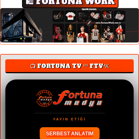
🛍️ FORTUNA WORK
📺 FORTUNA TV ᴴᴰ FTV⁴К
YAYIN ETİĞİ
SERBEST ANLATIM