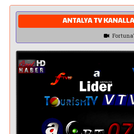
ANTALYA TV KANALL
Fortun
"Ben Senin Bildiğin
Kanallardan Değilim"
Kül
al