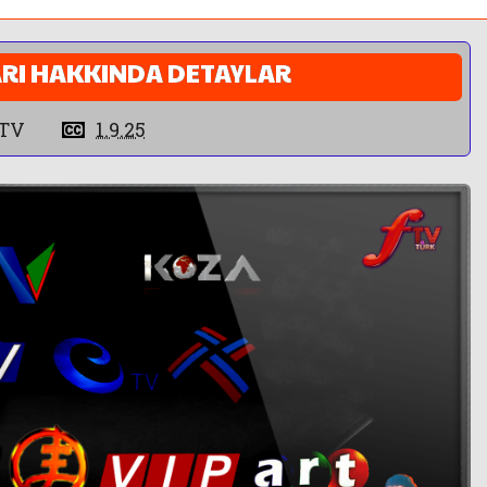
ARI HAKKINDA DETAYLAR
aTV
1.9.25
NİTELİKLİ İÇERİK
SERBEST ANLA
tür Sanat, Sinema ve Spor içerikleri
Kadınları obje olarak kul
ıntısız ve nitelikli. Siyasetten uzak
tıklanma tuzaklarına düş
yayıncılık.
dergisi formatında özgü