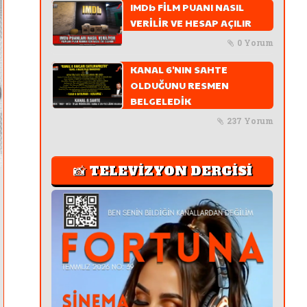
IMDb FİLM PUANI NASIL
VERİLİR VE HESAP AÇILIR
0 Yorum
KANAL 6'NIN SAHTE
OLDUĞUNU RESMEN
BELGELEDİK
237 Yorum
📸 TELEVİZYON DERGİSİ