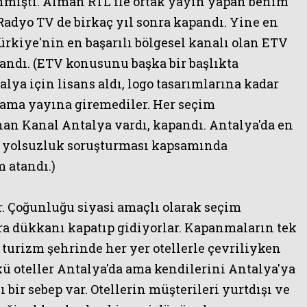
nmıştı.
Alman RTL ile ortak yayın yapan benim
 Radyo TV
de birkaç yıl sonra kapandı. Yine en
rkiye'nin en başarılı bölgesel kanalı olan
ETV
andı. (
ETV konusunu başka bir başlıkta
ya için lisans aldı, logo tasarımlarına kadar
k ama yayına giremediler. Her seçim
nan Kanal Antalya vardı, kapandı. Antalya'da en
 yolsuzluk soruşturması kapsamında
m atandı.)
r. Çoğunluğu siyasi amaçlı olarak seçim
ra dükkanı kapatıp gidiyorlar. Kapanmaların tek
 turizm şehrinde her yer otellerle çevriliyken
 oteller Antalya'da ama kendilerini Antalya'ya
ı bir sebep var. Otellerin müşterileri yurtdışı ve