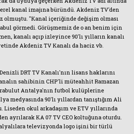
larak da uyduya geçerken
Akdeniz TV
adı altında
yerel kanal imajına büründü.
Akdeniz TV
'den
z olmuştu. ''Kanal içeriğinde değişim olması
 kabul görmedi. Görüşmemiz de o an benim için
en, kanalı açıp izleyince 90'lı yılların kanalı
tinde Akdeniz TV Kanalı da haciz vb.
Denizli DRT TV Kanalı'nın lisans haklarını
analın sahibinin CHP'li müteahhit Ramazan
bulut Antalya'nın futbol kulüplerine
lya medyasında 90'lı yıllardan tanıştığım Ali
 Liseden okul arkadaşım ve ETV yıllarında
V'den ayrılarak KA 07 TV CEO koltuğuna oturdu.
lyalılara televizyonda logo işini bir türlü