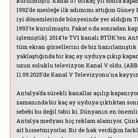
kurulmuştu.
Kanal 07
birkaç yıl sonra kapa
1992'de mesleğe ilk adımımı attığım Güney
iyi dönemlerinde bünyesinde yer aldığım Tü
1993'te kurulmuştu. Fakat o da sonradan kap
işlemiştik
). 2014'te
TV1
kanalı RTÜK'ten Antal
tüm ekran görsellerini de biz hazırlamıştı
yaklaştığında bir kaç ay uyduya çıkıp kapa
uzun soluklu televizyon Kanal V oldu.
(ABB
11.09.2025'de Kanal V Televizyonu'na kayyı
Antalya'da sürekli kanallar açılıp kapanıyo
zamanında bir kaç ay uyduya çıktıktan son
sebebi bu değil tabii ki. Dünyanın en önemli
Antalya medyası hiç reklam alamıyor. Çünkü
ait hissetmiyorlar. Bir de hak verdiğim farkl