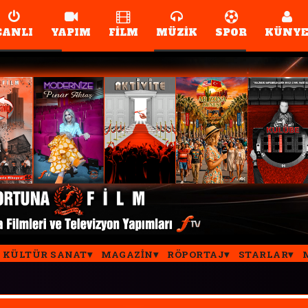
CANLI
YAPIM
FİLM
MÜZİK
SPOR
KÜNY
KÜLTÜR SANAT
MAGAZIN
RÖPORTAJ
STARLAR