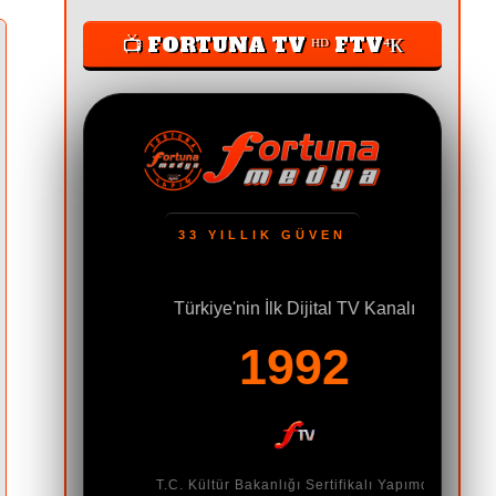
📺 FORTUNA TV ᴴᴰ FTV⁴К
33 YILLIK GÜVEN
Türkiye'nin İlk Dijital TV Kanalı
TIM
1992
lanmayan,
meyen, TV
T.C. Kültür Bakanlığı Sertifikalı Yapımcı
n dil.