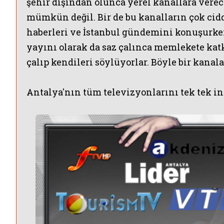
şehir dışından olunca yerel kanallara verec
mümkün değil.
Bir de bu kanalların çok cid
haberleri ve İstanbul gündemini konuşurken
yayını olarak da saz çalınca memlekete kat
çalıp kendileri söylüyorlar. Böyle bir kana
Antalya'nın tüm televizyonlarını tek tek i