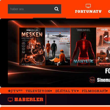
FORTUNATV
✬ƑTVᴴᴰ
TELEVIZYON
DIJITAL TV
FILMOGRAFI
HABERLER