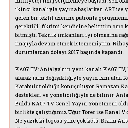
milliyetçi imaj sergilemeye başladı, son o
ikinci kanalıyla yayına başlarken
ART
ise 
gelen bir teklif üzerine patronla görüşmemi
gerektiği'' fikrimi kendisine belirttim ama
bitmişti. Teknik imkanları iyi olmasına rağm
imajıyla devam etmek istememiştim. Nihaye
durumlardan dolayı 2017 başında kapandı.
KA07 TV:
Antalya'nın yeni kanalı KA07 TV, 
alarak isim değişikliğiyle yayın izni aldı.
K
Karabulut olduğu konuşuluyor.
Ramazan Kara
destekleri ve yöneticiliğiyle de bilinir.
Anta
Buldu KA07 TV Genel Yayın Yönetmeni oldu.
birlikte çalıştığımız Uğur Törer ise Kanal 
Ne yazık ki logosu yine çok kötü. Bizim Anta