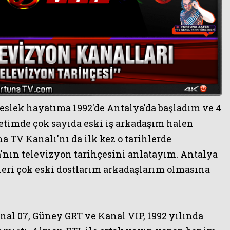
ÜNLÜLERİN 
slek hayatıma 1992'de Antalya'da başladım ve 4
ketimde çok sayıda eski iş arkadaşım halen
a TV Kanalı'nı da ilk kez o tarihlerde
'nın televizyon tarihçesini anlatayım. Antalya
eri çok eski dostlarım arkadaşlarım olmasına
nal 07, Güney GRT ve Kanal VIP,
1992 yılında