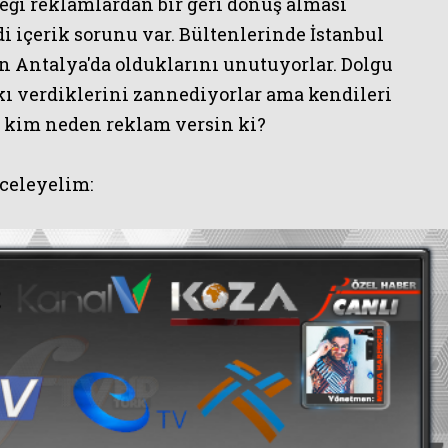
eği reklamlardan bir geri dönüş alması
di içerik sorunu var. Bültenlerinde İstanbul
 Antalya'da olduklarını unutuyorlar. Dolgu
kı verdiklerini zannediyorlar ama kendileri
la kim neden reklam versin ki?
nceleyelim:
DEMİRÖREN 