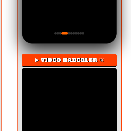
SKANDALLARI OPERASYONLA
▶️ VIDEO HABERLER ⁴К