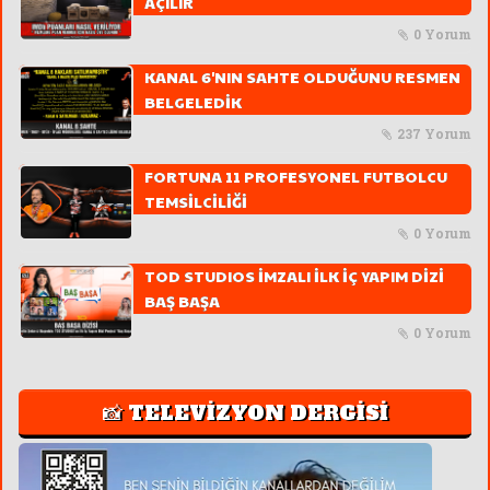
AÇILIR
0 Yorum
KANAL 6'NIN SAHTE OLDUĞUNU RESMEN
BELGELEDİK
237 Yorum
FORTUNA 11 PROFESYONEL FUTBOLCU
TEMSİLCİLİĞİ
0 Yorum
TOD STUDIOS İMZALI İLK İÇ YAPIM DİZİ
BAŞ BAŞA
0 Yorum
📸 TELEVİZYON DERGİSİ