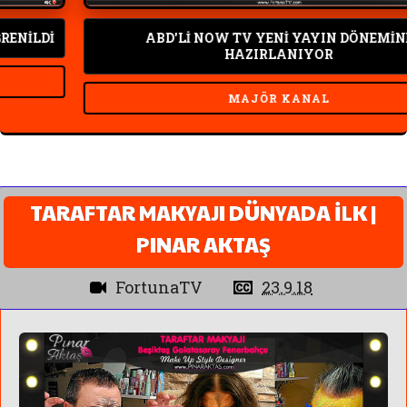
LDİ
ABD'Lİ NOW TV YENİ YAYIN DÖNEMİNE
HAZIRLANIYOR
MAJÖR KANAL
TARAFTAR MAKYAJI DÜNYADA İLK |
PINAR AKTAŞ
FortunaTV
23.9.18