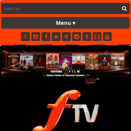
FORTUNATV
CANLI
YAPIM
FİLM
MÜZİK
SPOR
KÜNYE