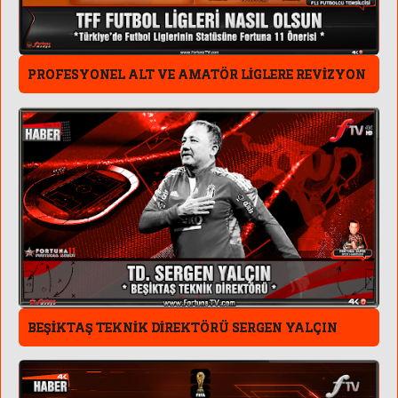
PROFESYONEL ALT VE AMATÖR LİGLERE REVİZYON
BEŞİKTAŞ TEKNİK DİREKTÖRÜ SERGEN YALÇIN