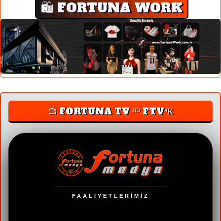
🛍️ FORTUNA WORK
📺 FORTUNA TV ᴴᴰ FTV⁴К
FAALİYETLERİMİZ