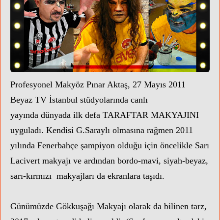
Profesyonel Makyöz Pınar Aktaş, 27 Mayıs 2011
Beyaz TV İstanbul stüdyolarında canlı
yayında
dünyada ilk defa
TARAFTAR MAKYAJINI
uyguladı. Kendisi G.Saraylı olmasına rağmen 2011
yılında Fenerbahçe şampiyon olduğu için öncelikle Sarı
ABD'Lİ NOW TV YENİ YAYIN
Lacivert makyajı ve ardından bordo-mavi, siyah-beyaz,
sarı-kırmızı makyajları da ekranlara taşıdı.
Günümüzde Gökkuşağı Makyajı olarak da bilinen tarz,