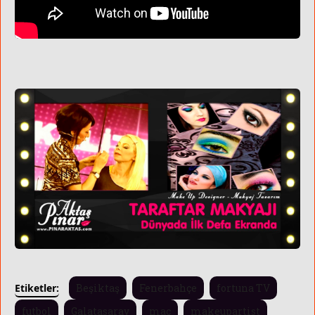
Etiketler:
Beşiktaş
Fenerbahçe
fortuna TV
futbol
Galatasaray
maç
makeupartist