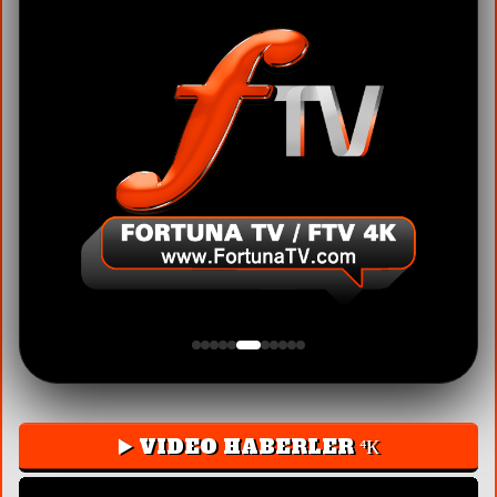
▶️ VIDEO HABERLER ⁴К