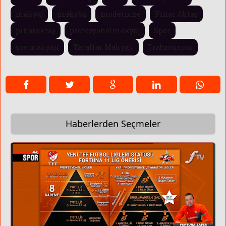
makyaj
makyöz
modernize
Pınar Aktaş
pınaraktaş
profesyonelmakyaj
Spor
şov makyajı
Taraftar Makyajı
Trabzonspor
Haberlerden Seçmeler