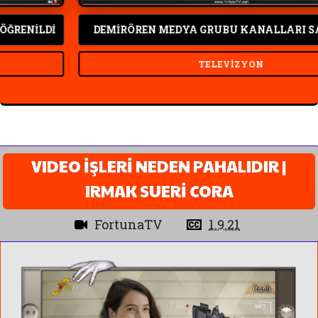
İLDİ
DEMİRÖREN MEDYA GRUBU KANALLARI SATILIR
TELEVIZYON
VIDEO İŞLERİ NEDEN PAHALIDIR |
IRMAK SUERİ CORA
FortunaTV
1.9.21