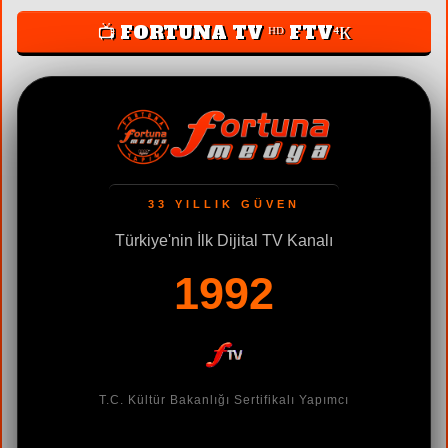
📺 FORTUNA TV ᴴᴰ FTV⁴К
33 YILLIK GÜVEN
Türkiye'nin İlk Dijital TV Kanalı
1992
ün
T.C. Kültür Bakanlığı Sertifikalı Yapımcı