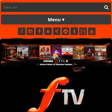
FORTUNATV
CANLI
YAPIM
FİLM
MÜZİK
SPOR
KÜNYE