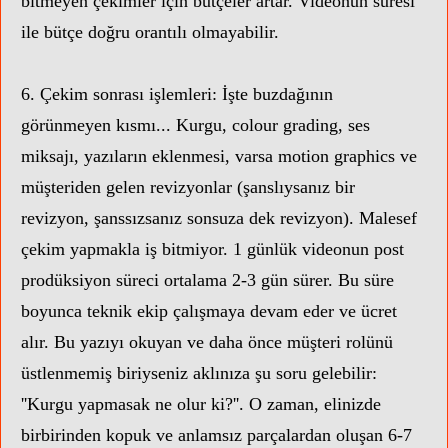
bitmeyen çekimler için bütçeler artar. Videonun süresi
ile bütçe doğru orantılı olmayabilir.
6. Çekim sonrası işlemleri: İşte buzdağının
görünmeyen kısmı... Kurgu, colour grading, ses
miksajı, yazıların eklenmesi, varsa motion graphics ve
müşteriden gelen revizyonlar (şanslıysanız bir
revizyon, şanssızsanız sonsuza dek revizyon). Malesef
çekim yapmakla iş bitmiyor. 1 günlük videonun post
prodüksiyon süreci ortalama 2-3 gün sürer. Bu süre
boyunca teknik ekip çalışmaya devam eder ve ücret
alır. Bu yazıyı okuyan ve daha önce müşteri rolünü
üstlenmemiş biriyseniz aklınıza şu soru gelebilir:
''Kurgu yapmasak ne olur ki?''. O zaman, elinizde
birbirinden kopuk ve anlamsız parçalardan oluşan 6-7