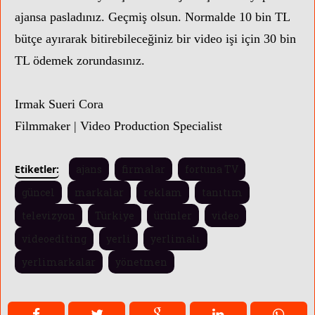
ajansa pasladınız. Geçmiş olsun. Normalde 10 bin TL
bütçe ayırarak bitirebileceğiniz bir video işi için 30 bin
TL ödemek zorundasınız.
Irmak Sueri Cora
Filmmaker | Video Production Specialist
Etiketler:
ajans
firmalar
fortuna TV
güncel
markalar
reklam
tanıtım
televizyon
Türkiye
ürünler
video
videoediting
yerli
yerlimalı
yerlimarkalar
yönetmen