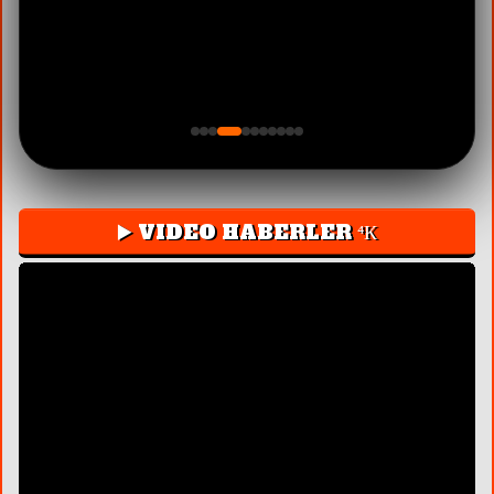
▶️ VIDEO HABERLER ⁴К