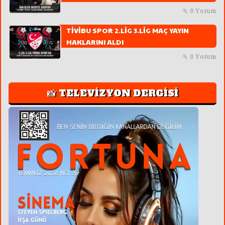
0 Yorum
TİVİBU SPOR 2.LİG 3.LİG MAÇ YAYIN
HAKLARINI ALDI
0 Yorum
📸 TELEVİZYON DERGİSİ