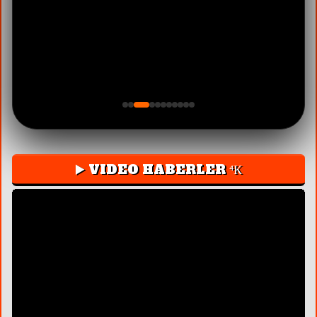
▶️ VIDEO HABERLER ⁴К