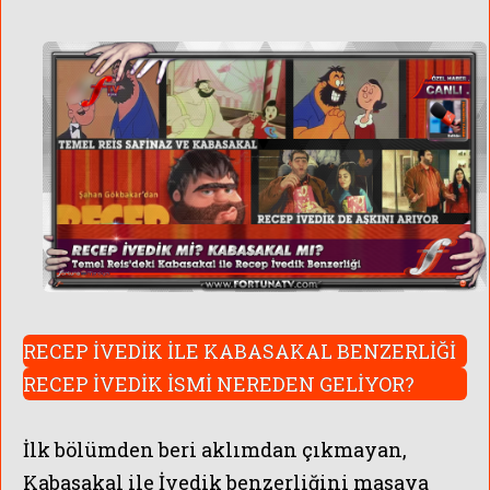
RECEP İVEDİK İLE KABASAKAL BENZERLİĞİ
RECEP İVEDİK İSMİ NEREDEN GELİYOR?
İlk bölümden beri aklımdan çıkmayan,
Kabasakal ile İvedik benzerliğini masaya