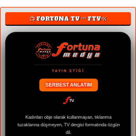
📺 FORTUNA TV ᴴᴰ FTV⁴К
YAYIN ETİĞİ
SERBEST ANLATIM
e
Kadınları obje olarak kullanmayan, tıklanma
tuzaklarına düşmeyen, TV dergisi formatında özgün
dil.