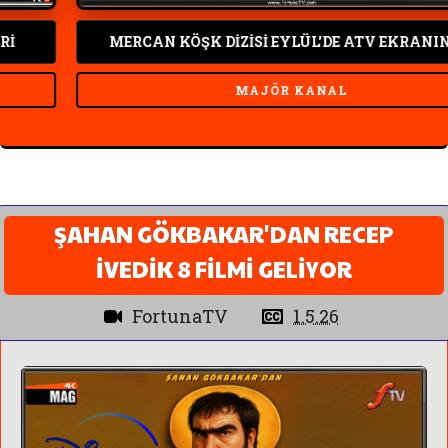
MERCAN KÖŞK DİZİSİ EYLÜL'DE ATV EKRANINDA
MAJÖR KANAL
ŞAHAN GÖKBAKAR'DAN RECEP
İVEDİK 8 FİLMİ GELİYOR
FortunaTV
1.5.26