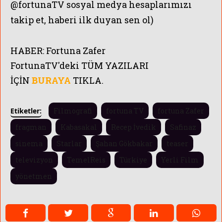
@fortunaTV sosyal medya hesaplarımızı
takip et, haberi ilk duyan sen ol)
HABER:
Fortuna Zafer
FortunaTV'
deki TÜM YAZILARI
İÇİN
BURAYA
TIKLA.
Etiketler:
Filmografi
fortuna TV
fortuna Zafer
fragman
Kabasakal
Recep İvedik
Safinaz
sinema
Starlar
Şahan Gökbakar
teaser
televizyon
TemelReis
Türkiye
Yerli Film
yönetmen