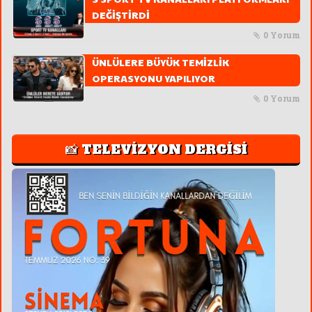
DEĞİŞTİRDİ
0 Yorum
ÜNLÜLERE BÜYÜK TEMİZLİK
OPERASYONU YAPILIYOR
0 Yorum
📸 TELEVİZYON DERGİSİ