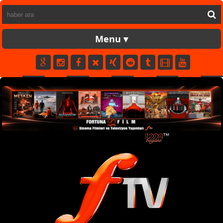
FORTUNATV
CANLI
YAPIM
FİLM
MÜZİK
SPOR
KÜNYE