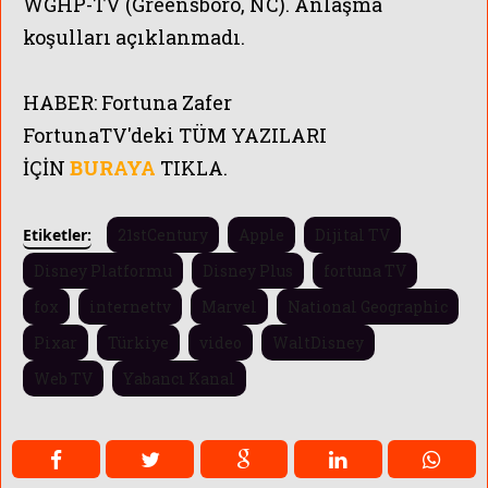
WGHP-TV (Greensboro, NC). Anlaşma
koşulları açıklanmadı.
HABER:
Fortuna Zafer
FortunaTV'
deki TÜM YAZILARI
İÇİN
BURAYA
TIKLA.
Etiketler:
21stCentury
Apple
Dijital TV
Disney Platformu
Disney Plus
fortuna TV
fox
internettv
Marvel
National Geographic
Pixar
Türkiye
video
WaltDisney
Web TV
Yabancı Kanal