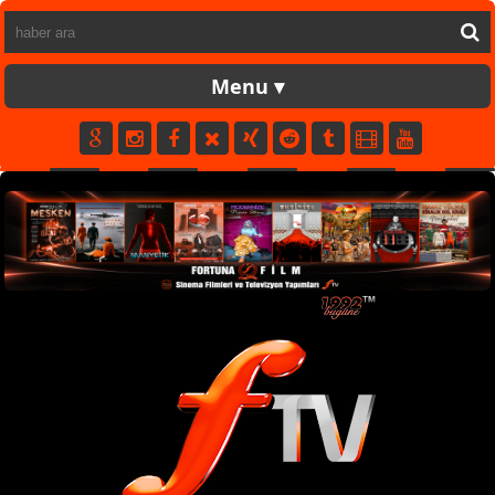
FORTUNATV
CANLI
YAPIM
FİLM
MÜZİK
SPOR
KÜNYE