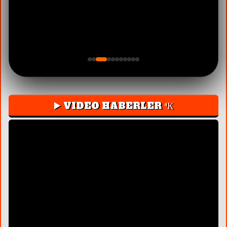
▶️ VIDEO HABERLER ⁴К