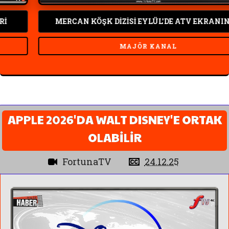
MERCAN KÖŞK DİZİSİ EYLÜL'DE ATV EKRANINDA
MAJÖR KANAL
APPLE 2026'DA WALT DISNEY'E ORTAK
OLABİLİR
FortunaTV
24.12.25