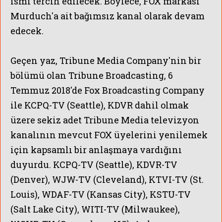
ismi tercih edilecek. Böylece, FOX markası
Murduch'a ait bağımsız kanal olarak devam
edecek.
Geçen yaz, Tribune Media Company'nin bir
bölümü olan Tribune Broadcasting, 6
Temmuz 2018'de Fox Broadcasting Company
ile KCPQ-TV (Seattle), KDVR dahil olmak
üzere sekiz adet Tribune Media televizyon
kanalının mevcut FOX üyelerini yenilemek
için kapsamlı bir anlaşmaya vardığını
duyurdu. KCPQ-TV (Seattle), KDVR-TV
(Denver), WJW-TV (Cleveland), KTVI-TV (St.
Louis), WDAF-TV (Kansas City), KSTU-TV
(Salt Lake City), WITI-TV (Milwaukee),