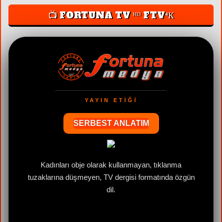
📺 FORTUNA TV ᴴᴰ FTV⁴К
YAYIN ETİĞİ
SERBEST ANLATIM
e
Kadınları obje olarak kullanmayan, tıklanma
tuzaklarına düşmeyen, TV dergisi formatında özgün
dil.