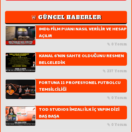
🚨 GÜNCEL HABERLER
IMDb FİLM PUANI NASIL VERİLİR VE HESAP
AÇILIR
0 Yorum
KANAL 6'NIN SAHTE OLDUĞUNU RESMEN
BELGELEDİK
237 Yorum
FORTUNA 11 PROFESYONEL FUTBOLCU
TEMSİLCİLİĞİ
0 Yorum
TOD STUDIOS İMZALI İLK İÇ YAPIM DİZİ
BAŞ BAŞA
0 Yorum