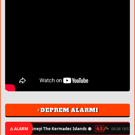
⚡DEPREM ALARMI
🌐
05.08 07:43
⚠️ ALARM
Güneyi The Kermadec Islands
6.3
06.08 18:57
Hua