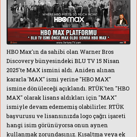
HBO Max'ın da sahibi olan Warner Bros
Discovery bünyesindeki BLU TV 15 Nisan
2025'te MAX ismini aldı. Aniden alınan
kararla 'MAX'' ismi yerine ''HBO MAX''
ismine dönüleceği açıklandı. RTÜK'ten ''HBO
İ YAYIN DÖNEMİNE HAZIRLA
MAX'' olarak lisans aldıkları için ''MAX''
ismiyle devam edememiş olabilirler. RTÜK
başvurusu ve lisansınızda logo çağrı işareti
hangi isim görünüyorsa onun aynen
kullanmak zorundasınız. Kısaltma veya ek