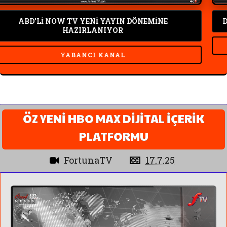
ABD'Lİ NOW TV YENİ YAYIN DÖNEMİNE
DEMİR
HAZIRLANIYOR
YABANCI KANAL
ÖZ YENİ HBO MAX DİJİTAL İÇERİK
PLATFORMU
FortunaTV
17.7.25