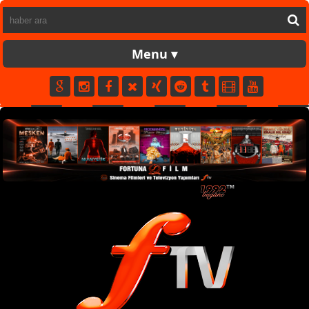
FORTUNATV
CANLI
YAPIM
FİLM
MÜZİK
SPOR
KÜNYE