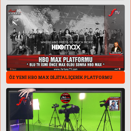
ÖZ YENİ HBO MAX DİJİTAL İÇERİK PLATFORMU