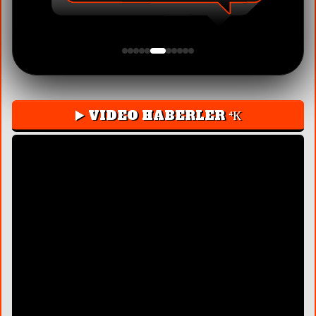
▶️ VIDEO HABERLER ⁴К