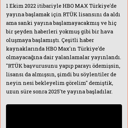
1 Ekim 2022 itibariyle HBO MAX Türkiye'de
yayına başlamak için RTÜK lisansını da aldı
ama sanki yayına başlamayacakmış ve hiç
bir şeyden haberleri yokmuş gibi bir hava
oluşmaya başlamıştı. Çeşitli haber
kaynaklarında HBO Max'ın Türkiye'de
olmayacağına dair yalanlamalar yayınlandı.
''RTÜK başvurusunu yapıp parayı ödemişsin,
OLARI İLK KEZ FortunaTVco
lisansı da almışsın, şimdi bu söylentiler de
neyin nesi bekleyelim görelim'' demiştik,
uzun süre sonra 2025'te yayına başladılar.