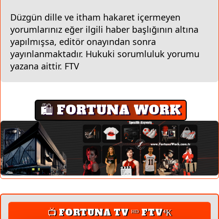
Düzgün dille ve itham hakaret içermeyen
yorumlarınız eğer ilgili haber başlığının altına
yapılmışsa, editör onayından sonra
yayınlanmaktadır. Hukuki sorumluluk yorumu
yazana aittir. FTV
🛍️ FORTUNA WORK
📺 FORTUNA TV ᴴᴰ FTV⁴К