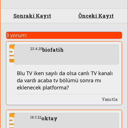
Sonraki Kayıt
Önceki Kayıt
3 yorum:
23.4.25
biofatih
Blu TV iken sayılı da olsa canlı TV kanalı
da vardı acaba tv bölümü sonra mı
eklenecek platforma?
Yanıtla
18.3.22
oktay