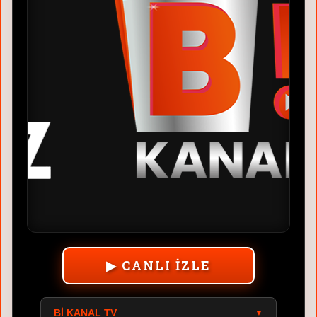
▶ CANLI İZLE
BI KANAL TV
▼