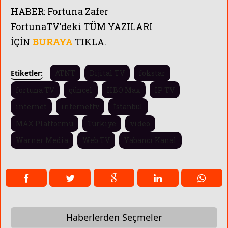
HABER:
Fortuna Zafer
FortunaTV'
deki TÜM YAZILARI
İÇİN
BURAYA
TIKLA.
Etiketler:
ATNT
Dijital TV
fokstar
fortuna TV
güncel
HBO Max
IP TV
internet
internettv
İstanbul
MAX Platformu
Türkiye
video
Warner Media
Web TV
Yabancı Kanal
Haberlerden Seçmeler