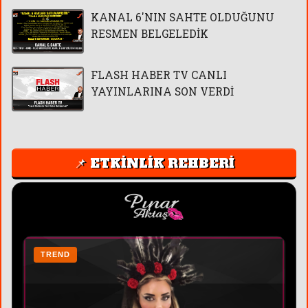
KANAL 6'NIN SAHTE OLDUĞUNU
RESMEN BELGELEDİK
FLASH HABER TV CANLI
YAYINLARINA SON VERDİ
📌 ETKİNLİK REHBERİ
TREND
T