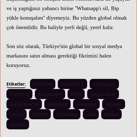
ve iş yaptığınız yabancı birine ''Whatsapp'ı sil, Bip
yükle konuşalım'' diyemeyiz. Bu yüzden global olmak
çok önemlidir. Bu haliyle yerli değil, yerel kalır.
Son söz olarak, Türkiye'nin global bir sosyal medya
markasını satın alması gerektiği fikrimizi halen
koruyoruz.
Etiketler:
facebook
fortuna TV
instagram
linkedin
messenger
Meta
sosyal ağlar
sosyal medya
teknoloji
telegram
threads
tiktok
twitter
whatsapp
yaay
yaşam
youtube