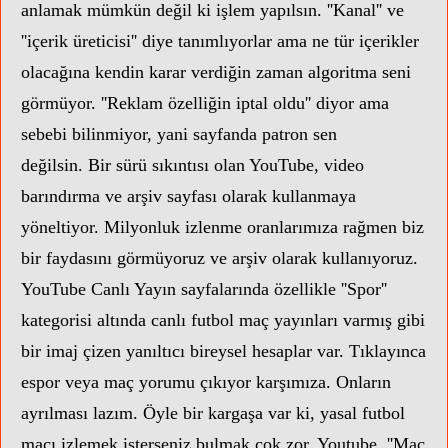
anlamak mümkün değil ki işlem yapılsın. ''Kanal'' ve
''içerik üreticisi'' diye tanımlıyorlar ama ne tür içerikler
olacağına kendin karar verdiğin zaman algoritma seni
görmüyor. ''Reklam özelliğin iptal oldu'' diyor ama
sebebi bilinmiyor,
yani sayfanda patron sen
değilsin.
Bir sürü sıkıntısı olan YouTube, video
barındırma ve arşiv sayfası olarak kullanmaya
yöneltiyor. Milyonluk izlenme oranlarımıza rağmen biz
bir faydasını görmüyoruz ve arşiv olarak kullanıyoruz.
YouTube Canlı Yayın sayfalarında özellikle ''Spor''
kategorisi altında canlı futbol maç yayınları varmış gibi
bir imaj çizen yanıltıcı bireysel hesaplar var. Tıklayınca
espor veya maç yorumu çıkıyor karşımıza. Onların
ayrılması lazım. Öyle bir kargaşa var ki, yasal futbol
maçı izlemek isterseniz bulmak çok zor. Youtube, ''Maç