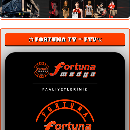
📺 FORTUNA TV ᴴᴰ FTV⁴К
FAALİYETLERİMİZ