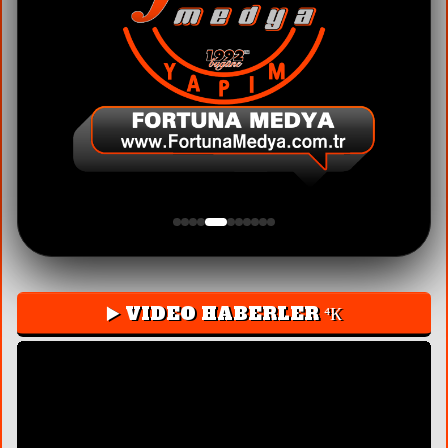
▶️ VIDEO HABERLER ⁴К