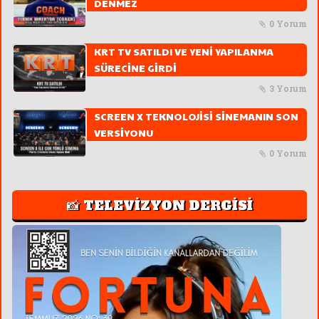
DENMEZ
0 Yorum
KRT TV SATILDI VE YENİ YAPILANMA
SÜRECİNE GİRDİ
3 Yorum
SCREEN X TEKNOLOJİSİ SİNEMANIN SON
VERSİYONU
0 Yorum
📸 TELEVİZYON DERGİSİ