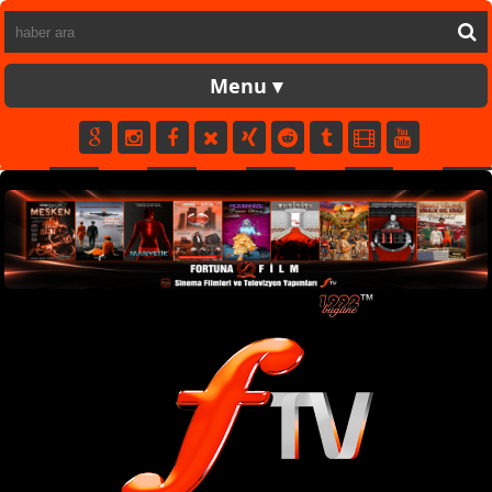
FORTUNATV
CANLI
YAPIM
FİLM
MÜZİK
SPOR
KÜNYE