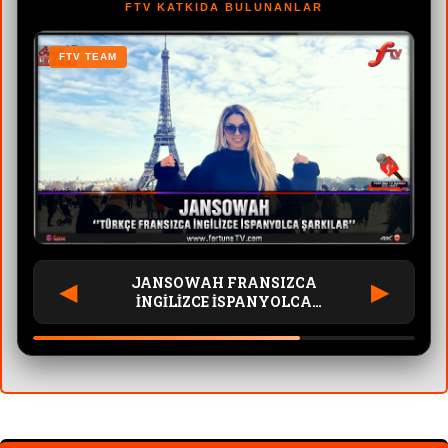
FTV KATKIDA BULUNANLAR
FTV TEAM
F
JANSOWAH FRANSIZCA
◀
▶
İNGİLİZCE İSPANYOLCA
ŞARKILAR