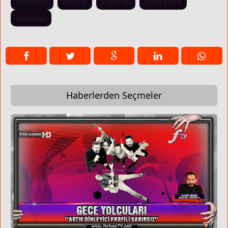
magazin
müzik
röportaj
Seda Mete
yazarlar
Haberlerden Seçmeler