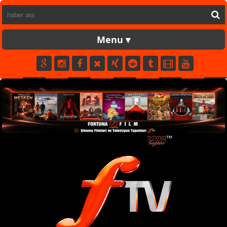
FORTUNATV
CANLI
YAPIM
FİLM
MÜZİK
SPOR
KÜNYE