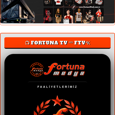
📺 FORTUNA TV ᴴᴰ FTV⁴К
FAALİYETLERİMİZ