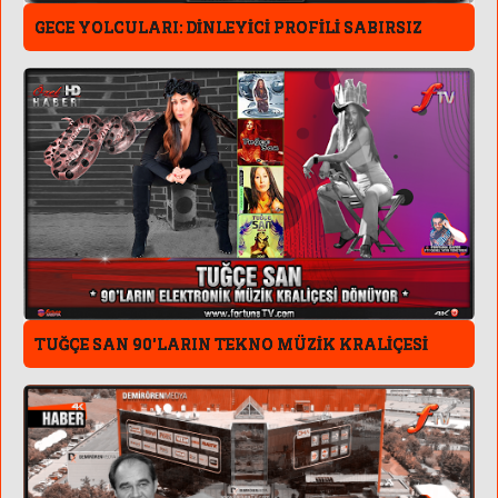
GECE YOLCULARI: DİNLEYİCİ PROFİLİ SABIRSIZ
TUĞÇE SAN 90'LARIN TEKNO MÜZİK KRALİÇESİ