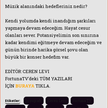
Müzik alanındaki hedefleriniz nedir?
Kendi yolumda kendi inandığım şarkıları
yapmaya devam edeceğim. Hayat cesur
olanları sever. Potansiyelimin son sınırına
kadar kendimi eğitmeye devam edeceğim ve
günün birinde harika görsel şovu olan
büyük bir konser hedefim var.
EDİTÖR:
CEREN LEVI
FortunaTV'
deki TÜM YAZILARI
İÇİN
BURAYA
TIKLA.
Etiketler:
biyografi
Ceren Levi
fortuna TV