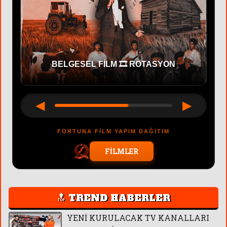
BELGESEL FİLM 🎞 ROTASYON
◀
▶
FORTUNA FİLM YAPIM DAĞITIM
FİLMLER
🔝 TREND HABERLER
YENİ KURULACAK TV KANALLARI