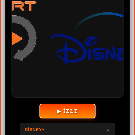
▶ İZLE
DISNEY+
▲