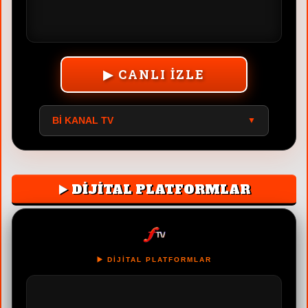
▶ CANLI İZLE
BI KANAL TV
▼
▶️ DİJİTAL PLATFORMLAR
▶️ DİJİTAL PLATFORMLAR