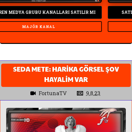
EDYA GRUBU KANALLARI SATILIR MI
SATILIK 
MAJÖR KANAL
SEDA METE: HARİKA GÖRSEL ŞOV
HAYALİM VAR
FortunaTV
9.8.23