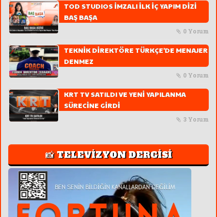
TOD STUDIOS İMZALI İLK İÇ YAPIM DİZİ
BAŞ BAŞA
0 Yorum
TEKNİK DİREKTÖRE TÜRKÇE'DE MENAJER
DENMEZ
0 Yorum
KRT TV SATILDI VE YENİ YAPILANMA
SÜRECİNE GİRDİ
3 Yorum
📸 TELEVİZYON DERGİSİ