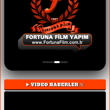
▶️ VIDEO HABERLER ⁴К