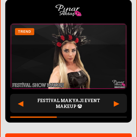
TREND
T
FESTİVAL MAKYAJI EVENT
◀
▶
MAKEUP 🤡