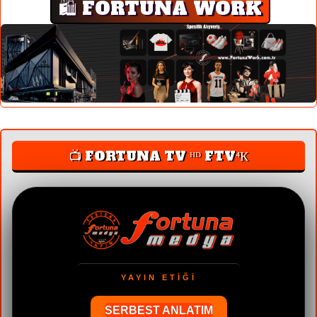
🛍️ FORTUNA WORK
📺 FORTUNA TV ᴴᴰ FTV⁴К
33 YILLIK GÜVEN
Türkiye'nin İlk Dijital TV Kanalı