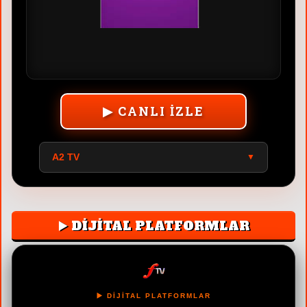
▶ CANLI İZLE
A2 TV
▼
▶️ DİJİTAL PLATFORMLAR
▶️ DİJİTAL PLATFORMLAR