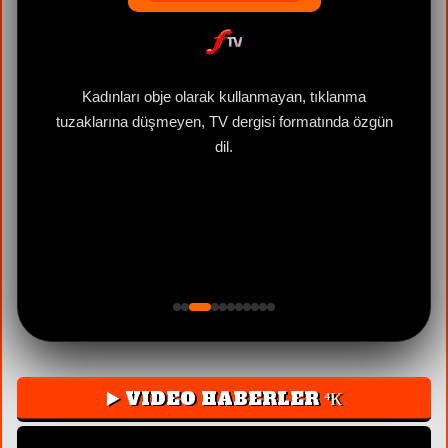
1992
ün
T.C. Kültür Bakanlığı Sertifikalı Yapımcı
▶️ VIDEO HABERLER ⁴К