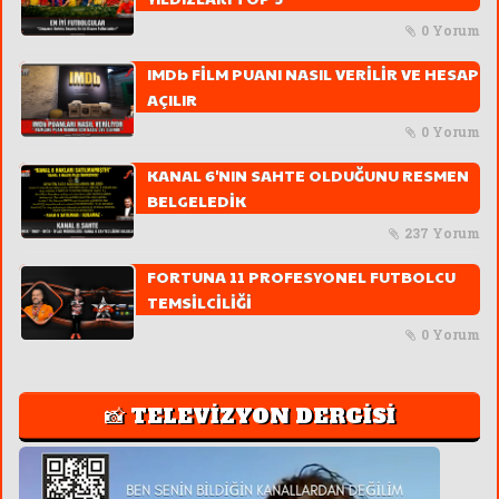
0 Yorum
IMDb FİLM PUANI NASIL VERİLİR VE HESAP
AÇILIR
0 Yorum
KANAL 6'NIN SAHTE OLDUĞUNU RESMEN
BELGELEDİK
237 Yorum
FORTUNA 11 PROFESYONEL FUTBOLCU
TEMSİLCİLİĞİ
0 Yorum
📸 TELEVİZYON DERGİSİ