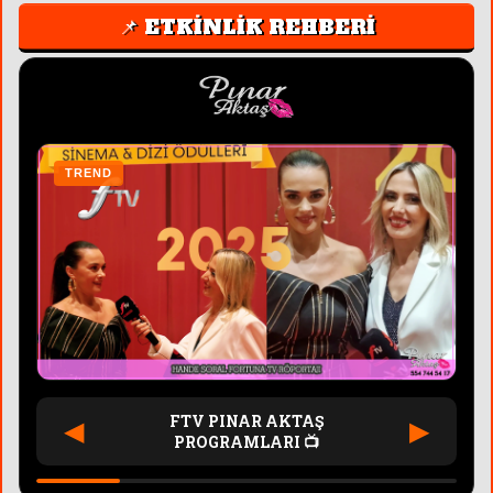
📌 ETKİNLİK REHBERİ
TREND
T
FTV PINAR AKTAŞ
◀
▶
PROGRAMLARI 📺