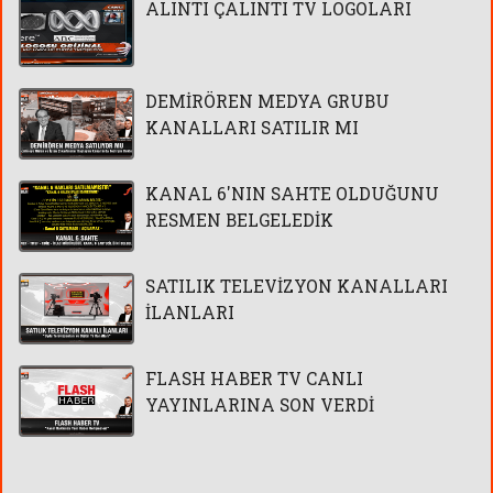
ALINTI ÇALINTI TV LOGOLARI
DEMİRÖREN MEDYA GRUBU
KANALLARI SATILIR MI
KANAL 6'NIN SAHTE OLDUĞUNU
RESMEN BELGELEDİK
SATILIK TELEVİZYON KANALLARI
İLANLARI
FLASH HABER TV CANLI
YAYINLARINA SON VERDİ