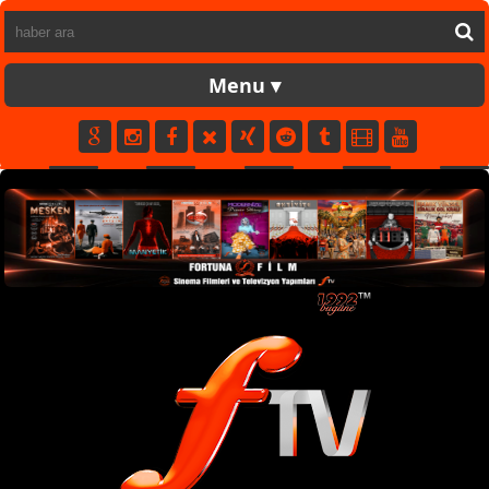
FORTUNATV
CANLI
YAPIM
FİLM
MÜZİK
SPOR
KÜNYE