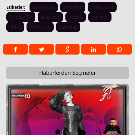
Etiketler:
Beste Açar
biyografi
Ceren Levi
fortuna TV
magazin
müzik
röportaj
video
videoklip
yazarlar
Haberlerden Seçmeler