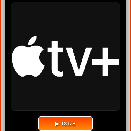
▶ İZLE