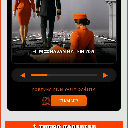
CAST 🎬 OYUNCU BAŞVURU
◀
▶
FORTUNA FİLM YAPIM DAĞITIM
FİLMLER
🔝 TREND HABERLER