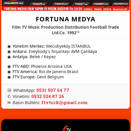
FORTUNA MEDYA
Film TV Music Production Distribution Football Trade
Ltd.Co. 1992™
◉
Yönetim Merkez:
Mecidiyeköy İSTANBUL
◉
Ankara:
Eveybody's Nişantaşı AVM Çankaya
◉
Antalya:
Belek / Kepez
◉
FTV ABD:
Phoenix Arizona USA
◉
FTV America:
Rio de Janerio Brasil
◉
FTV Europe:
Gent Belgium
WhatsApp:
0531 507 64 77
ⓦ
Yönetim:
0532 524 87 26
✆
Basın Bülteni:
ftvturk@gmail.com
✉