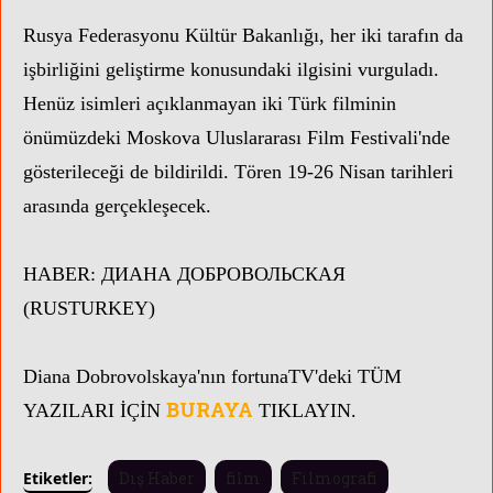
Rusya Federasyonu Kültür Bakanlığı, her iki tarafın da
işbirliğini geliştirme konusundaki ilgisini vurguladı.
Henüz isimleri açıklanmayan iki Türk filminin
önümüzdeki Moskova Uluslararası Film Festivali'nde
gösterileceği de bildirildi. Tören 19-26 Nisan tarihleri ​​
arasında gerçekleşecek.
HABER:
ДИАНА ДОБРОВОЛЬСКАЯ
(RUSTURKEY)
Diana Dobrovolskaya
'nın
fortunaTV'
deki TÜM
BURAYA
YAZILARI İÇİN
TIKLAYIN.
Etiketler:
Dış Haber
film
Filmografi