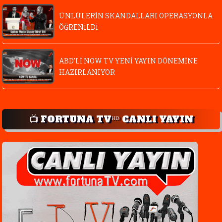
ÜNLÜLERİN SKANDALLARI OPERASYONLA
ÖĞRENİLDİ
ABD'Lİ NOW TV YENİ YAYIN DÖNEMİNE
HAZIRLANIYOR
📺 FORTUNA TVᴴᴰ CANLI YAYIN