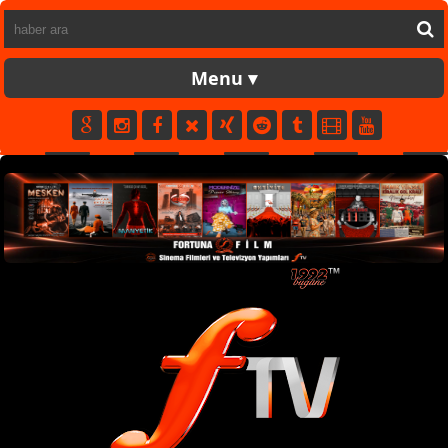
FORTUNATV
CANLI
YAPIM
FİLM
MÜZİK
SPOR
KÜNYE