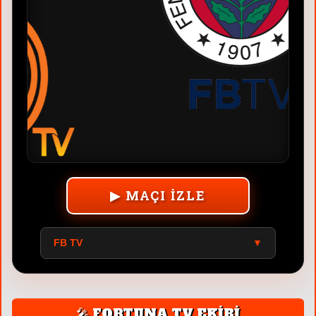
▶ MAÇI İZLE
FB TV
▼
🎤 FORTUNA TV EKİBİ