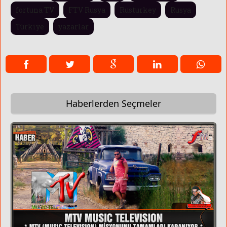
fortuna TV
FTV Rusya
Rusturkey
Rusya
Türkiye
yazarlar
Haberlerden Seçmeler