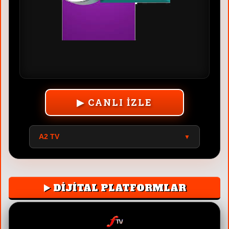
▶ CANLI İZLE
BEYAZ TV
▼
▶️ DİJİTAL PLATFORMLAR