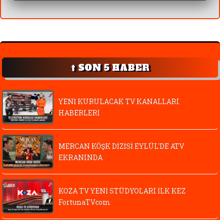
⬆️ SON 5 HABER
YENİ KURULACAK TV KANALLARI
HABERLERİ
MERCAN KÖŞK DİZİSİ EYLÜL'DE ATV
EKRANINDA
KOZA TV YENİ STÜDYOLARI İLK KEZ
FortunaTVcom