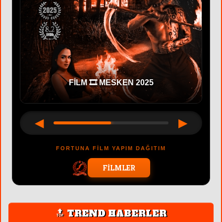
FİLM 🎞 MESKEN 2025
◀
▶
FORTUNA FİLM YAPIM DAĞITIM
FİLMLER
🔝 TREND HABERLER