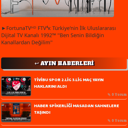
►FortunaTVᴴᴰ FTV⁴к Türkiye'nin İlk Uluslararası
Dijital TV Kanalı 1992™ ''Ben Senin Bildiğin
Kanallardan Değilim''
↩️ AYIN HABERLERİ
TİVİBU SPOR 2.LİG 3.LİG MAÇ YAYIN
HAKLARINI ALDI
0 Yorum
HABER SPİKERLİĞİ MASADAN SAHNELERE
TAŞINDI
0 Yorum