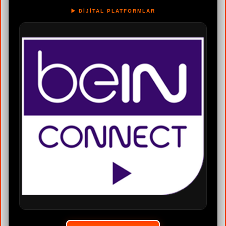
▶️ DİJİTAL PLATFORMLAR