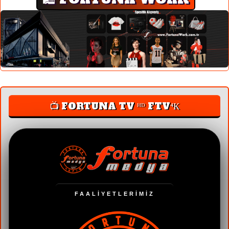
📺 FORTUNA TV ᴴᴰ FTV⁴К
FAALİYETLERİMİZ