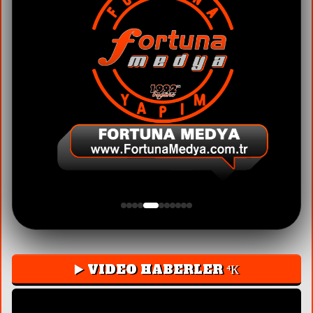
▶️ VIDEO HABERLER ⁴К