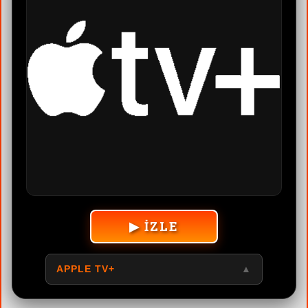
▶ İZLE
APPLE TV+
▲