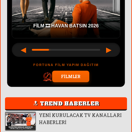
CAST 🎬 OYUNCU BAŞVURU
◀
▶
FORTUNA FİLM YAPIM DAĞITIM
FİLMLER
🔝 TREND HABERLER
YENİ KURULACAK TV KANALLARI
HABERLERİ