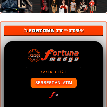
📺 FORTUNA TV ᴴᴰ FTV⁴К
YAYIN ETİĞİ
SERBEST ANLATIM