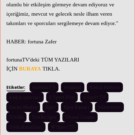
olumlu bir etkileşim görmeye devam ediyoruz ve
içeriğimiz, mevcut ve gelecek nesle ilham veren
takımları ve sporcuları sergilemeye devam ediyor."
HABER:
fortuna Zafer
fortunaTV'
deki TÜM YAZILARI
İÇİN
BURAYA
TIKLA.
Etiketler:
fortuna TV
İstanbul
Kadın Futbolu
kadın sporları
S Sport Plus
S Sport TV
Saran Medya
Spor
Spor Kanalı
televizyon
TiviBu
TiviBu Spor
Ulusal Lisans
Uydu Kanalları
W Sport TV