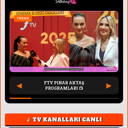
TREND
T
FTV PINAR AKTAŞ
◀
▶
PROGRAMLARI 📺
📡 TV KANALLARI CANLI