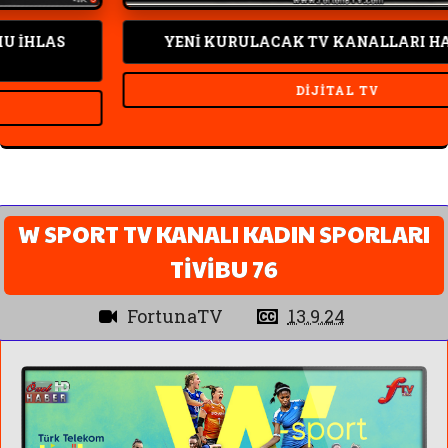
LAS
YENİ KURULACAK TV KANALLARI HABERL
DIJITAL TV
W SPORT TV KANALI KADIN SPORLARI
TİVİBU 76
FortunaTV
13.9.24