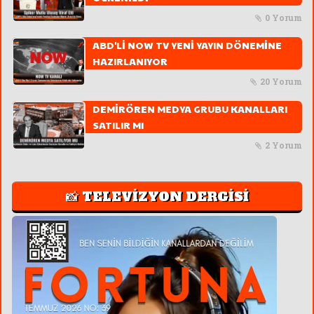
0 Yorum
ABD'Lİ NOW TV YENİ YAYIN DÖNEMİNE
HAZIRLANIYOR
20 Yorum
DEMİRÖREN MEDYA GRUBU KANALLARI
SATILIR MI
2 Yorum
📸 TELEVİZYON DERGİSİ