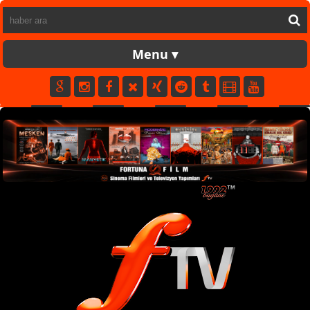
FORTUNATV
CANLI
YAPIM
FİLM
MÜZİK
SPOR
KÜNYE