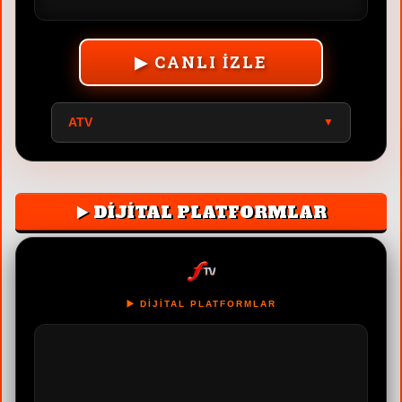
▶ CANLI İZLE
A2 TV
▼
▶️ DİJİTAL PLATFORMLAR
▶️ DİJİTAL PLATFORMLAR