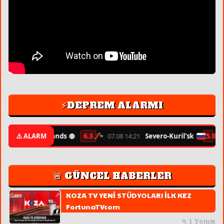
⚡DEPREM ALARMI
🌐
Kermadec Islands
⚠️ ALARM
6.3
07.08 14:21
Severo-Kuril’sk
5.0
0
🚨 GÜNCEL HABERLER
KOZA TV YENİ STÜDYOLARI İLK KEZ
FortunaTVcom
1 Yorum