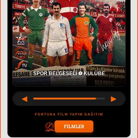
BELGESEL FİLM 🎞 SÜLEYMAN ARİF
EMRE
◀
▶
FORTUNA FİLM YAPIM DAĞITIM
FİLMLER