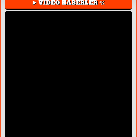
▶️ VIDEO HABERLER ⁴К