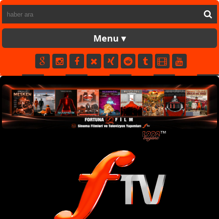
FORTUNATV
CANLI
YAPIM
FİLM
MÜZİK
SPOR
KÜNYE