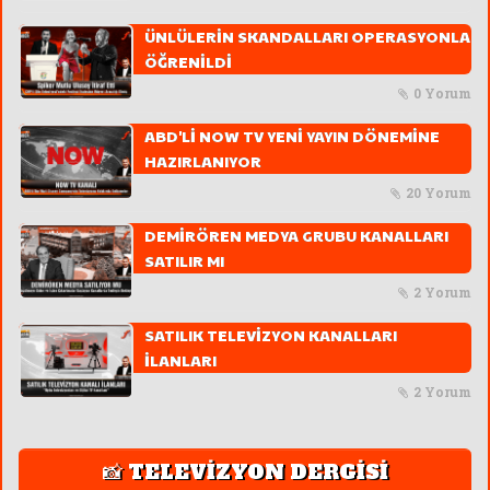
ÜNLÜLERİN SKANDALLARI OPERASYONLA
ÖĞRENİLDİ
0 Yorum
ABD'Lİ NOW TV YENİ YAYIN DÖNEMİNE
HAZIRLANIYOR
20 Yorum
DEMİRÖREN MEDYA GRUBU KANALLARI
SATILIR MI
2 Yorum
SATILIK TELEVİZYON KANALLARI
İLANLARI
2 Yorum
📸 TELEVİZYON DERGİSİ