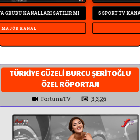
UBU KANALLARI SATILIR MI
S SPORT TV KANALLAR
ÖR KANAL
SPO
TÜRKİYE GÜZELİ BURCU ŞERİTOĞLU
ÖZEL RÖPORTAJI
FortunaTV
3.3.26