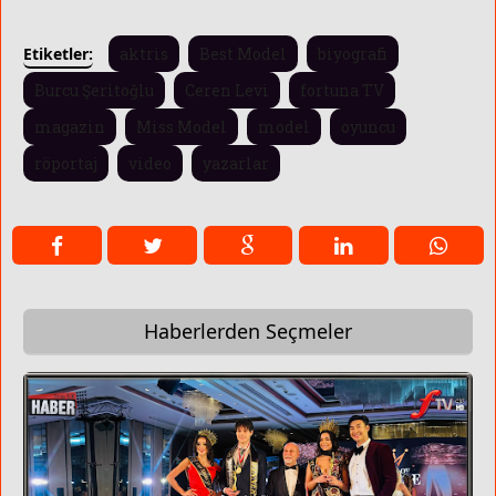
Etiketler:
aktris
Best Model
biyografi
Burcu Şeritoğlu
Ceren Levi
fortuna TV
magazin
Miss Model
model
oyuncu
röportaj
video
yazarlar
Haberlerden Seçmeler