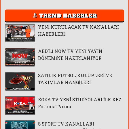
🔝 TREND HABERLER
YENİ KURULACAK TV KANALLARI
HABERLERİ
ABD'Lİ NOW TV YENİ YAYIN
DÖNEMİNE HAZIRLANIYOR
SATILIK FUTBOL KULÜPLERİ VE
TAKIMLAR HANGİLERİ
KOZA TV YENİ STÜDYOLARI İLK KEZ
FortunaTVcom
S SPORT TV KANALLARI