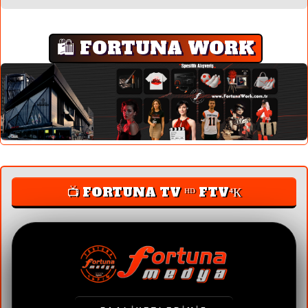
🛍️ FORTUNA WORK
📺 FORTUNA TV ᴴᴰ FTV⁴К