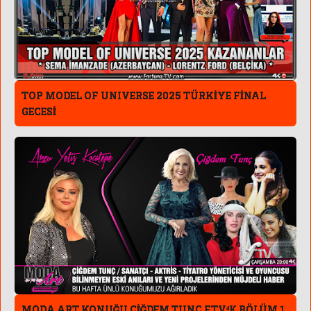
TOP MODEL OF UNIVERSE 2025 TÜRKİYE FİNAL
GECESİ
MODA ART KONUĞU ÇİĞDEM TUNÇ FTV⁴к BÖLÜM 1