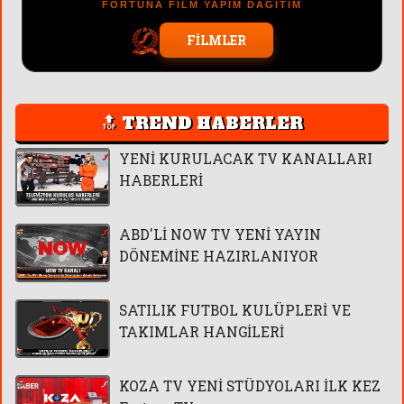
FORTUNA FİLM YAPIM DAĞITIM
FİLMLER
🔝 TREND HABERLER
YENİ KURULACAK TV KANALLARI
HABERLERİ
ABD'Lİ NOW TV YENİ YAYIN
DÖNEMİNE HAZIRLANIYOR
SATILIK FUTBOL KULÜPLERİ VE
TAKIMLAR HANGİLERİ
KOZA TV YENİ STÜDYOLARI İLK KEZ