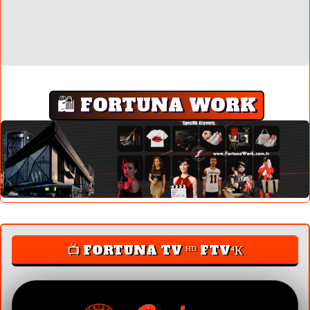
🛍️ FORTUNA WORK
📺 FORTUNA TV ᴴᴰ FTV⁴К