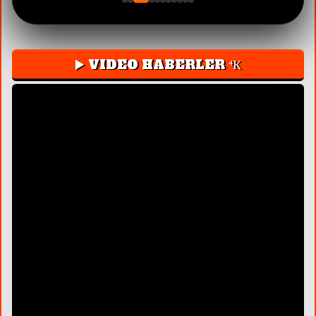
▶️ VIDEO HABERLER ⁴К