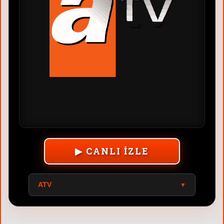
▶ CANLI İZLE
A2 TV
▼