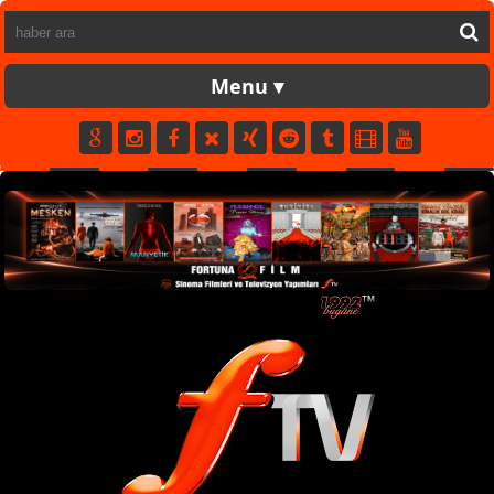
FORTUNATV
CANLI
YAPIM
FİLM
MÜZİK
SPOR
KÜNYE