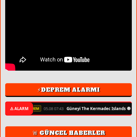
⚡DEPREM ALARMI
🌐
⚠️ ALARM
05.08 07:43
Güneyi The Kermadec Islands
6.3
⚡ ŞİDDETLİ DEPREM
🚨 GÜNCEL HABERLER