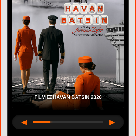
CAST 🎬 OYUNCU BAŞVURU
◀
▶