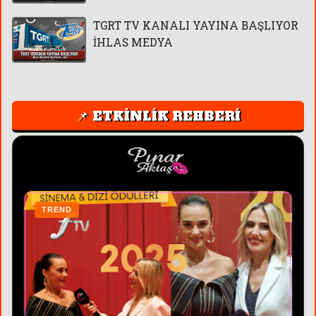
TGRT TV KANALI YAYINA BAŞLIYOR
İHLAS MEDYA
📌 ETKİNLİK REHBERİ
TREND
T