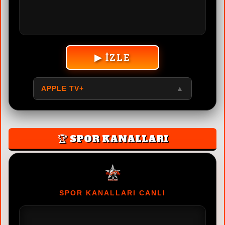
▶ İZLE
APPLE TV+
▲
🏆 SPOR KANALLARI
SPOR KANALLARI CANLI