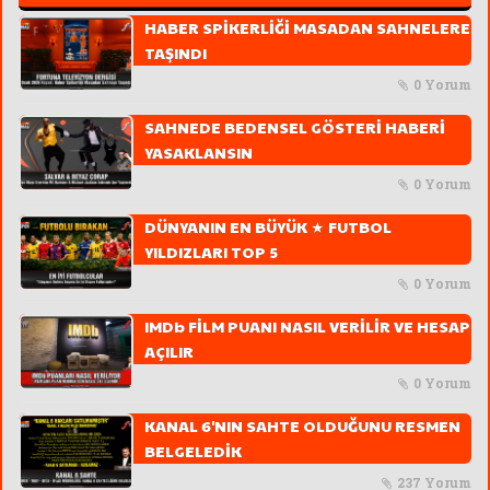
HABER SPİKERLİĞİ MASADAN SAHNELERE
TAŞINDI
0 Yorum
SAHNEDE BEDENSEL GÖSTERİ HABERİ
YASAKLANSIN
0 Yorum
DÜNYANIN EN BÜYÜK ★ FUTBOL
YILDIZLARI TOP 5
0 Yorum
IMDb FİLM PUANI NASIL VERİLİR VE HESAP
AÇILIR
0 Yorum
KANAL 6'NIN SAHTE OLDUĞUNU RESMEN
BELGELEDİK
237 Yorum