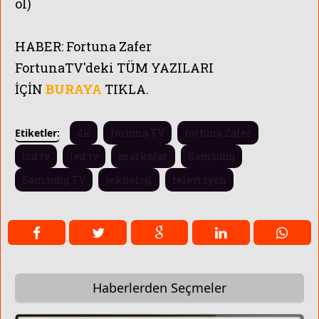
ol)
HABER:
Fortuna Zafer
FortunaTV'
deki TÜM YAZILARI
İÇİN
BURAYA
TIKLA.
Etiketler:
4k
fortuna TV
fortuna Zafer
lcd tv
led tv
markalar
Samsung
Samsung TV
teknoloji
televizyon
Haberlerden Seçmeler