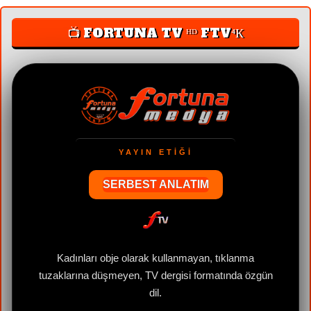
📺 FORTUNA TV ᴴᴰ FTV⁴К
YAYIN ETİĞİ
SERBEST ANLATIM
e
Kadınları obje olarak kullanmayan, tıklanma
tuzaklarına düşmeyen, TV dergisi formatında özgün
dil.