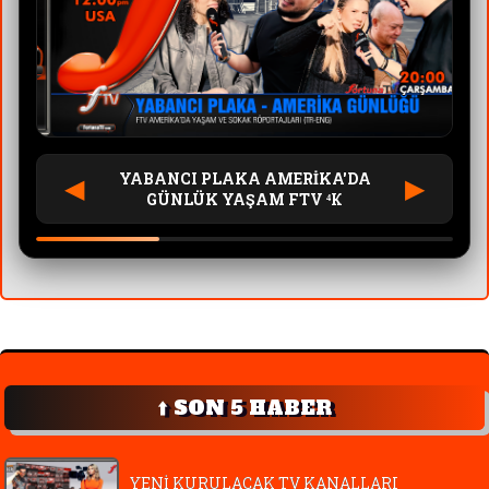
YABANCI PLAKA AMERİKA'DA
◀
▶
GÜNLÜK YAŞAM FTV ⁴К
⬆️ SON 5 HABER
YENİ KURULACAK TV KANALLARI