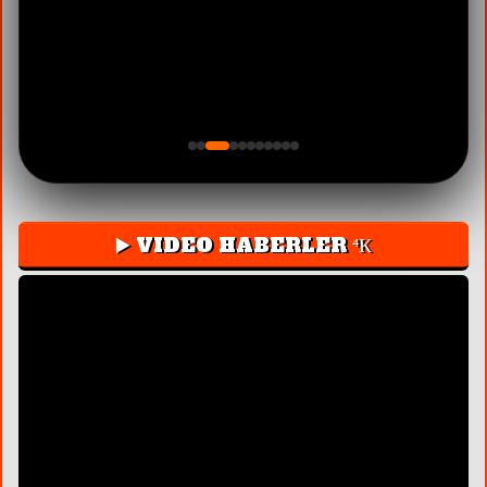
▶️ VIDEO HABERLER ⁴К