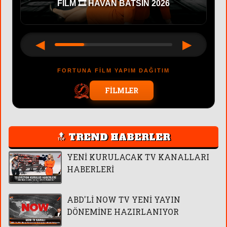
SIN 2026
CAST 🎬 OYUNCU BAŞVURU
◀
▶
FORTUNA FİLM YAPIM DAĞITIM
FİLMLER
🔝 TREND HABERLER
YENİ KURULACAK TV KANALLARI
HABERLERİ
ABD'Lİ NOW TV YENİ YAYIN
DÖNEMİNE HAZIRLANIYOR