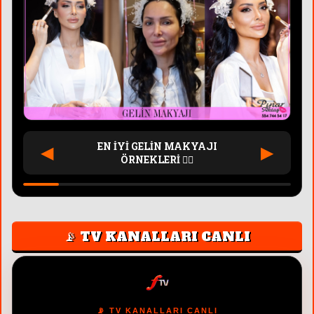
FTV PINAR AKTAŞ
◀
▶
PROGRAMLARI 📺
📡 TV KANALLARI CANLI
📡 TV KANALLARI CANLI