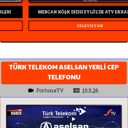
İ
MERCAN KÖŞK DİZİSİ EYLÜL'DE ATV EKRANIN
TELEVIZYON
TÜRK TELEKOM ASELSAN YERLİ CEP
TELEFONU
FortunaTV
19.5.26