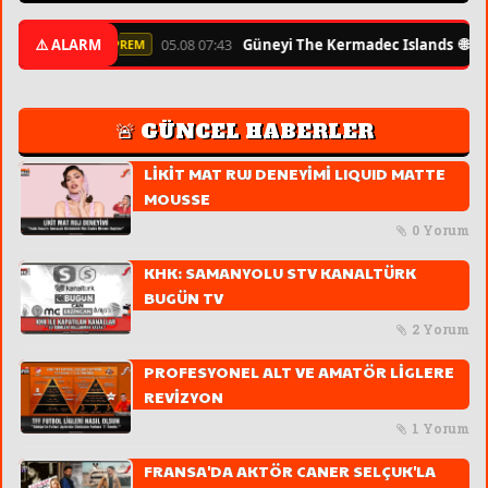
🌐
⚠️ ALARM
05.08 07:43
Güneyi The Kermadec Islands
6.3
⚡ ŞİDDETLİ DEPREM
🚨 GÜNCEL HABERLER
LİKİT MAT RUJ DENEYİMİ LIQUID MATTE
MOUSSE
0 Yorum
KHK: SAMANYOLU STV KANALTÜRK
BUGÜN TV
2 Yorum
PROFESYONEL ALT VE AMATÖR LİGLERE
REVİZYON
1 Yorum
FRANSA'DA AKTÖR CANER SELÇUK'LA