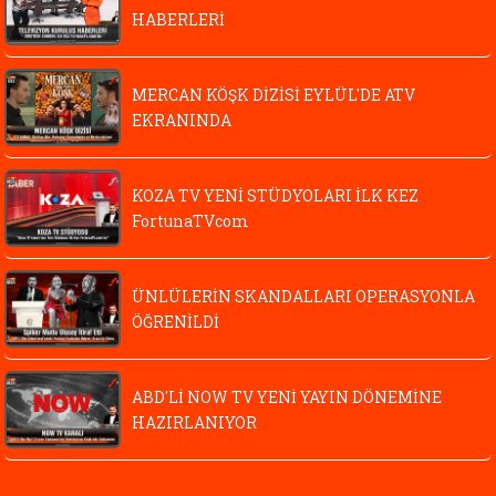
HABERLERİ
MERCAN KÖŞK DİZİSİ EYLÜL'DE ATV
EKRANINDA
KOZA TV YENİ STÜDYOLARI İLK KEZ
FortunaTVcom
ÜNLÜLERİN SKANDALLARI OPERASYONLA
ÖĞRENİLDİ
ABD'Lİ NOW TV YENİ YAYIN DÖNEMİNE
HAZIRLANIYOR