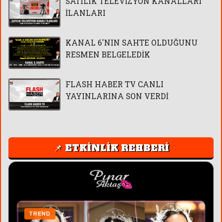
SATILIK TELEVİZYON KANALLARI
İLANLARI
KANAL 6'NIN SAHTE OLDUĞUNU
RESMEN BELGELEDİK
FLASH HABER TV CANLI
YAYINLARINA SON VERDİ
📌 ETKİNLİK REHBERİ
TREND
T