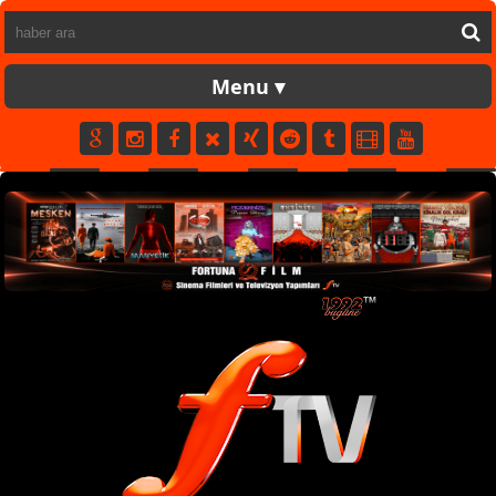
FORTUNATV
CANLI
YAPIM
FİLM
MÜZİK
SPOR
KÜNYE