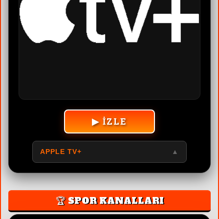
▶ İZLE
APPLE TV+
▲
🏆 SPOR KANALLARI