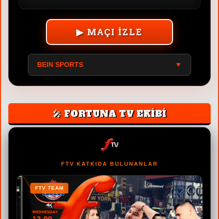
▶ MAÇI İZLE
BEIN SPORTS
▼
🎤 FORTUNA TV EKİBİ
FTV KATKIDA BULUNANLAR
FTV TEAM
F