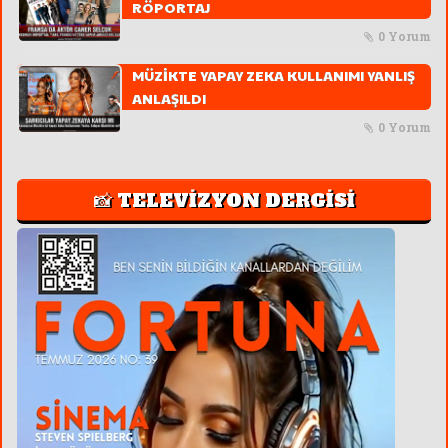
RÖPORTAJ
0 Yorum
MÜZİKTE YAPAY ZEKA KULLANIMI YANLIŞ
ANLAŞILDI
0 Yorum
📸 TELEVİZYON DERGİSİ