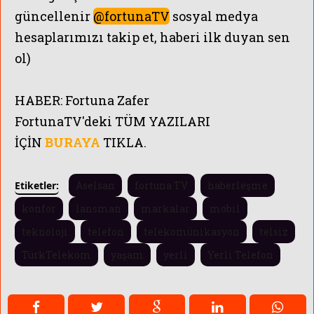
güncellenir
@fortunaTV
sosyal medya
hesaplarımızı takip et, haberi ilk duyan sen
ol)
HABER:
Fortuna Zafer
FortunaTV'
deki TÜM YAZILARI
İÇİN
BURAYA
TIKLA.
Etiketler:
Aselsan
fortuna TV
haberleşme
konfor
lansman
markalar
mobil
teknoloji
telefon
telekomünikasyon
telsiz
TürkTelekom
yaşam
yerli
Yerli Telefon