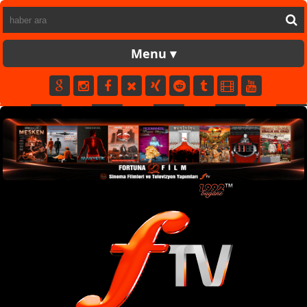
FORTUNATV
CANLI
YAPIM
FİLM
MÜZİK
SPOR
KÜNYE