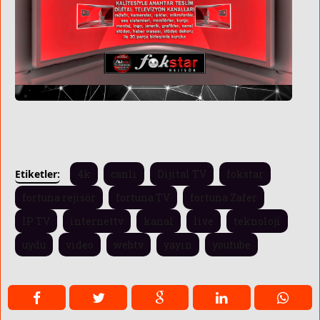
Etiketler:
4k
canlı
Dijital TV
fokstar
fortuna rejisör
fortuna TV
fortuna Zafer
IP TV
internettv
kanal
live
teknoloji
uydu
video
webtv
yayın
youtube