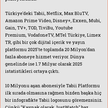
Türkiye'deki Tabii, Netflix, Max BluTV,
Amazon Prime Video, Disney+, Exxen, Mubi,
Gain, TV+, TOD, TiviBu,
Youtube
Premium,
VodafoneTV, MTel Türkiye, Limex
TR, gibi bir çok dijital içerik ve yayın
platformu
2025'te toplamda 20 Milyon'dan
fazla aboneye hizmet veriyor
. Dünya
genelinde ise 1.7 Milyar olarak 2025
istatistikleri ortaya çıktı.
10 Milyonu aşan abonesiyle Tabii Platformu
ilk sırada olmasına rağmen bizden başka hiç
bir infografikte Tabii logosunu göremezsiniz.
Çünkü ''Kaynak olarak JustWatch'' baz