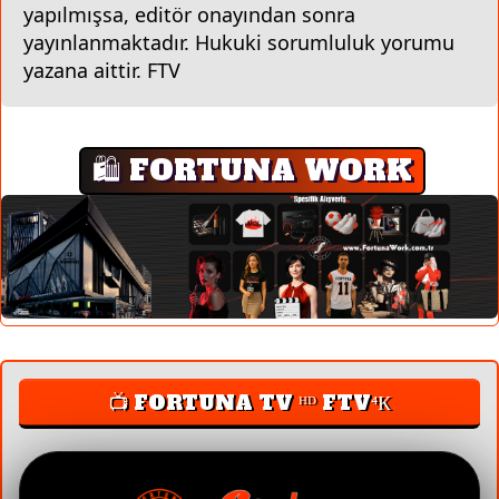
yapılmışsa, editör onayından sonra
yayınlanmaktadır. Hukuki sorumluluk yorumu
yazana aittir. FTV
🛍️ FORTUNA WORK
📺 FORTUNA TV ᴴᴰ FTV⁴К