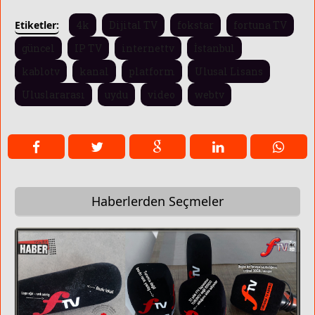
Etiketler:
4k
Dijital TV
fokstar
fortuna TV
güncel
IP TV
internettv
İstanbul
kablotv
kanal
platform
Ulusal Lisans
Uluslararası
uydu
video
webtv
Haberlerden Seçmeler