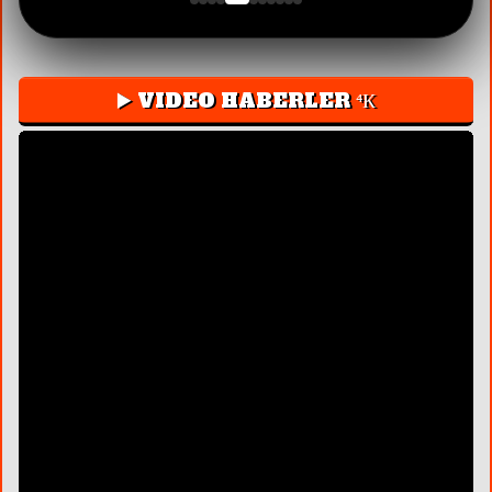
▶️ VIDEO HABERLER ⁴К