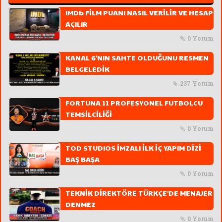
IMDb FİLM PUANI NASIL VERİLİR VE HESAP
AÇILIR
0 Yorum
KANAL 6'NIN SAHTE OLDUĞUNU RESMEN
BELGELEDİK
237 Yorum
FORTUNA 11 PROFESYONEL FUTBOLCU
TEMSİLCİLİĞİ
0 Yorum
TOD STUDIOS İMZALI İLK İÇ YAPIM DİZİ
BAŞ BAŞA
0 Yorum
TEKNİK DİREKTÖRE TÜRKÇE'DE MENAJER
DENMEZ
0 Yorum