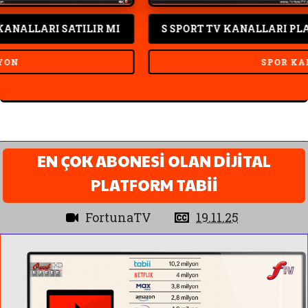
LARI SATILIR MI
S SPORT TV KANALLARI PLATFOR
SPOR KANALI
EN ÇOK ABONESİ OLAN DİJİTAL
PLATFORM TABİİ
FortunaTV
19.11.25