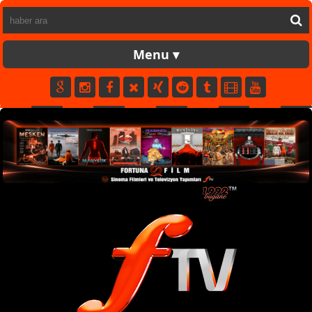
FORTUNATV
CANLI
YAPIM
FİLM
MÜZİK
SPOR
KÜNYE