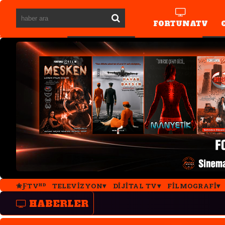
FORTUNATV
✬ƑTVᴴᴰ
TELEVIZYON
DIJITAL TV
FILMOGRAFI
HABERLER