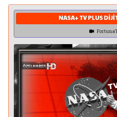
NASA+ TV PLUS DİJ
Fortuna
"Ben Senin Bildiğin
Kanallardan Değilim"
Kül
al