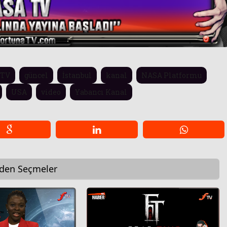
 TV
güncel
İstanbul
kanal
NASA Platformu
USA
video
Yabancı Kanal
rden Seçmeler