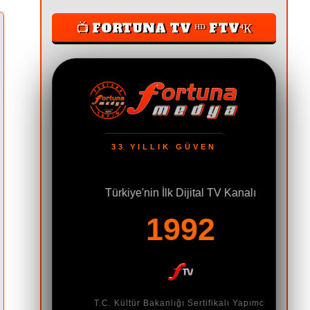
📺 FORTUNA TV ᴴᴰ FTV⁴К
33 YILLIK GÜVEN
Türkiye'nin İlk Dijital TV Kanalı
TIM
1992
lanmayan,
meyen, TV
T.C. Kültür Bakanlığı Sertifikalı Yapımcı
n dil.