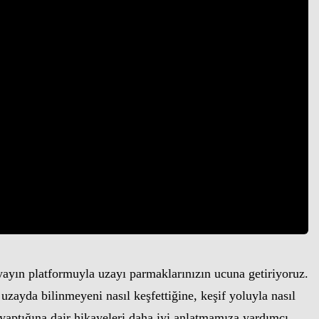
ayın platformuyla uzayı parmaklarınızın ucuna getiriyoruz.
zayda bilinmeyeni nasıl keşfettiğine, keşif yoluyla nasıl
r yaptığına dair hikayeleri daha iyi anlatmamıza yardımcı