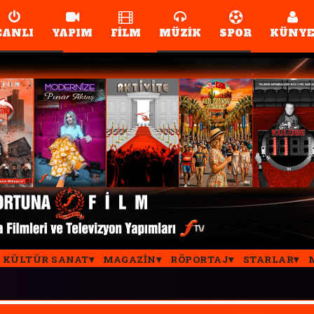
CANLI
YAPIM
FİLM
MÜZİK
SPOR
KÜNY
KÜLTÜR SANAT
MAGAZIN
RÖPORTAJ
STARLAR