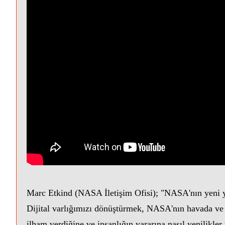
Marc Etkind (NASA İletişim Ofisi); "NASA'nın yeni y
Dijital varlığımızı dönüştürmek, NASA'nın havada ve u
ilham verdiğine ve insanlığın yararına nasıl yenilikle