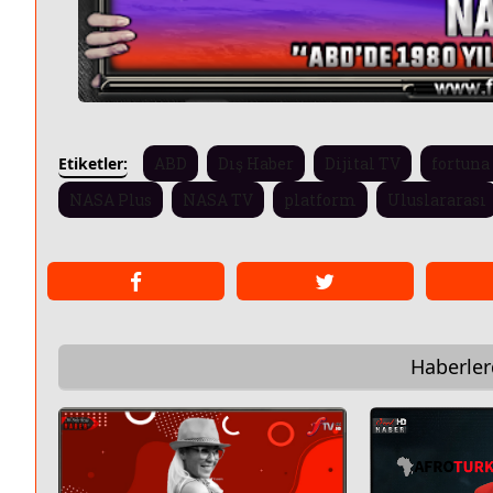
Etiketler:
ABD
Dış Haber
Dijital TV
fortuna
NASA Plus
NASA TV
platform
Uluslararası
Haberle