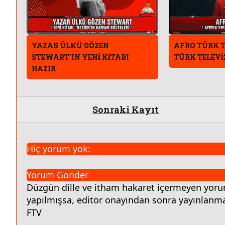
YAZAR ÜLKÜ GÖZEN
AFRO TÜRK T
STEWART'IN YENİ KİTABI
TÜRK TELEV
HAZIR
Sonraki Kayıt
Hiç yorum yok:
Yorum Gönder
Düzgün dille ve itham hakaret içermeyen yorumla
yapılmışsa, editör onayından sonra yayınlanma
FTV