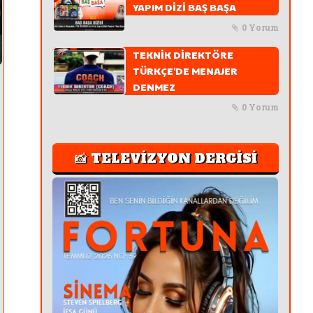
YAPIM DİZİ BAŞ BAŞA
0 Yorum
TEKNİK DİREKTÖRE
TÜRKÇE'DE MENAJER
DENMEZ
0 Yorum
📸 TELEVİZYON DERGİSİ