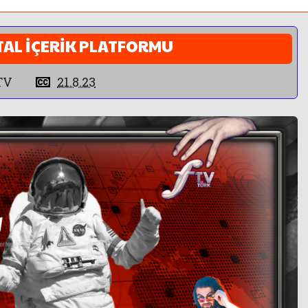
İTAL İÇERİK PLATFORMU
TV
21.8.23
NİTELİKLİ İÇERİK
SERBEST ANLA
tür Sanat, Sinema ve Spor içerikleri
Kadınları obje olarak kul
ıntısız ve nitelikli. Siyasetten uzak
tıklanma tuzaklarına düş
yayıncılık.
dergisi formatında özgü