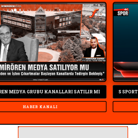
UBU KANALLARI SATILIR MI
S SPORT TV KANALLAR
ER KANALI
SP