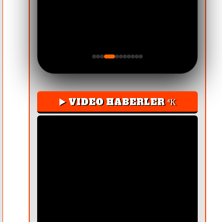
ABD'Lİ NOW TV YENİ YAYI
▶️ VIDEO HABERLER ⁴К