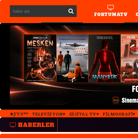
FORTUNATV
✬ƑTVᴴᴰ
TELEVIZYON
DIJITAL TV
FILMOGRAFI
HABERLER