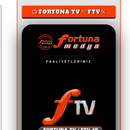
📺 FORTUNA TV ᴴᴰ FTV⁴К
FAALİYETLERİMİZ