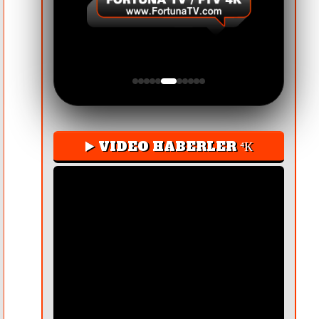
▶️ VIDEO HABERLER ⁴К