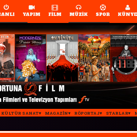
CANLI
YAPIM
FİLM
MÜZİK
SPOR
KÜNY
KÜLTÜR SANAT
MAGAZIN
RÖPORTAJ
STARLAR