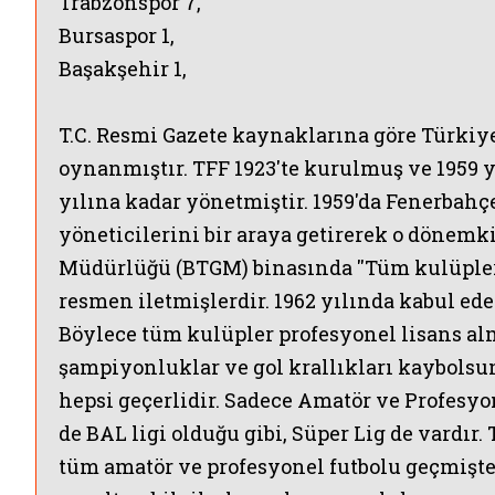
Trabzonspor 7,
Bursaspor 1,
Başakşehir 1,
T.C. Resmi Gazete kaynaklarına göre Türkiye
oynanmıştır.
TFF 1923'te kurulmuş ve 1959 y
yılına kadar yönetmiştir.
1959'da Fenerbahç
yöneticilerini bir araya getirerek o dönemk
Müdürlüğü (BTGM) binasında ''Tüm kulüpleri
resmen iletmişlerdir. 1962 yılında kabul ed
Böylece tüm kulüpler profesyonel lisans alm
şampiyonluklar ve gol krallıkları kaybolsun
hepsi geçerlidir. Sadece Amatör ve Profesyo
de BAL ligi olduğu gibi, Süper Lig de vardır.
tüm amatör ve profesyonel futbolu geçmişt