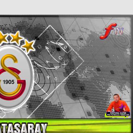
05.08
⚡ ŞİDDETLİ DEPREM