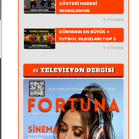
GÖSTERİ HABERİ
YASAKLANSIN
0 Yorum
DÜNYANIN EN BÜYÜK ★
FUTBOL YILDIZLARI TOP 5
0 Yorum
📸 TELEVİZYON DERGİSİ