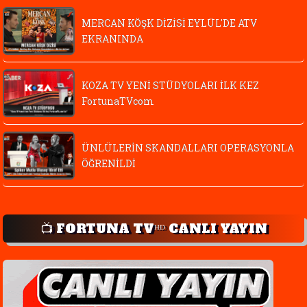
MERCAN KÖŞK DİZİSİ EYLÜL'DE ATV
EKRANINDA
KOZA TV YENİ STÜDYOLARI İLK KEZ
FortunaTVcom
ÜNLÜLERİN SKANDALLARI OPERASYONLA
ÖĞRENİLDİ
📺 FORTUNA TVᴴᴰ CANLI YAYIN