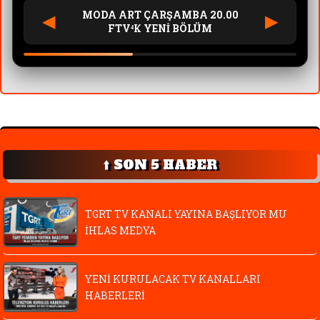
MODA ART ÇARŞAMBA 20.00
◀
▶
FTV⁴К YENİ BÖLÜM
⬆️ SON 5 HABER
TGRT TV KANALI YAYINA BAŞLIYOR MU
İHLAS MEDYA
YENİ KURULACAK TV KANALLARI
HABERLERİ