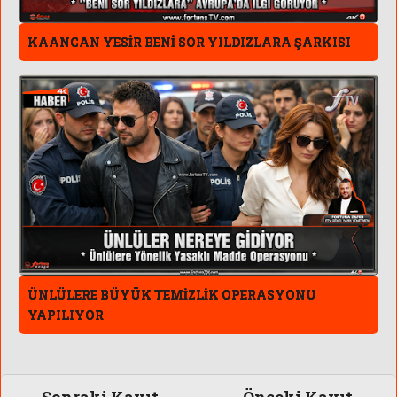
KAANCAN YESİR BENİ SOR YILDIZLARA ŞARKISI
ÜNLÜLERE BÜYÜK TEMİZLİK OPERASYONU
YAPILIYOR