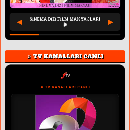
SİNEMA DİZİ FİLM MAKYAJLARI
◀
▶
🎬
📡 TV KANALLARI CANLI
📡 TV KANALLARI CANLI