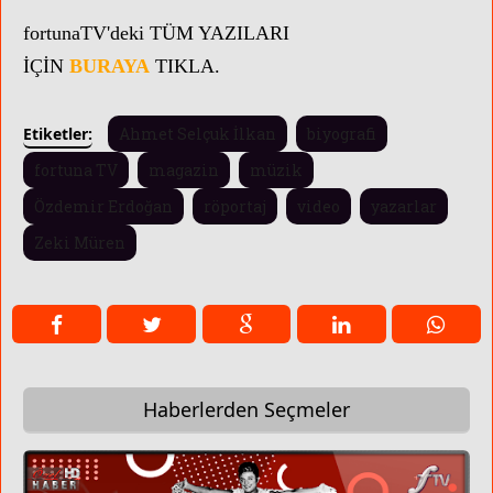
fortunaTV'
deki TÜM YAZILARI
İÇİN
BURAYA
TIKLA.
Etiketler:
Ahmet Selçuk İlkan
biyografi
fortuna TV
magazin
müzik
Özdemir Erdoğan
röportaj
video
yazarlar
Zeki Müren
Haberlerden Seçmeler