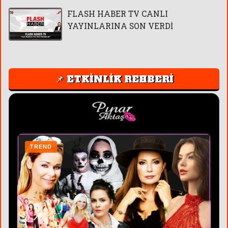
FLASH HABER TV CANLI
YAYINLARINA SON VERDİ
📌 ETKİNLİK REHBERİ
TREND
T