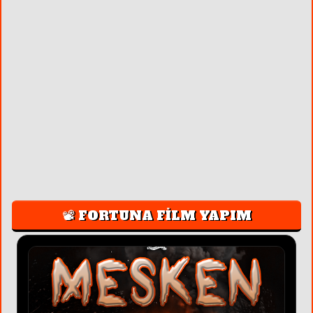
📽️ FORTUNA FİLM YAPIM