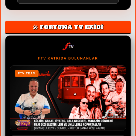
🎤 FORTUNA TV EKİBİ
FTV KATKIDA BULUNANLAR
FTV TEAM
F