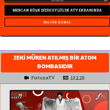
MERCAN KÖŞK DİZİSİ EYLÜL'DE ATV EKRANINDA
MAJÖR KANAL
ZEKİ MÜREN ATILMIŞ BİR ATOM
BOMBASIDIR
FortunaTV
13.2.25