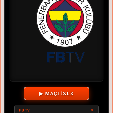
▶ MAÇI İZLE
FB TV
▼