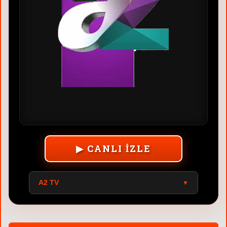
▶ CANLI İZLE
BEYAZ TV
▼