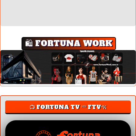
🛍️ FORTUNA WORK
📺 FORTUNA TV ᴴᴰ FTV⁴К