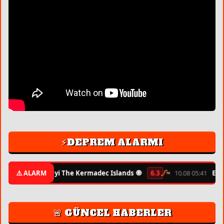
⚡DEPREM ALARMI
🌐
 07:43
⚠️ ALARM
Güneyi The Kermadec Islands
6.3
10.08 05:41
East Cen
🚨 GÜNCEL HABERLER