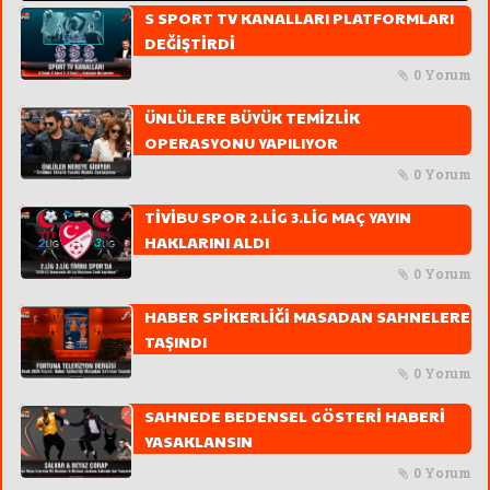
S SPORT TV KANALLARI PLATFORMLARI
DEĞİŞTİRDİ
0 Yorum
ÜNLÜLERE BÜYÜK TEMİZLİK
OPERASYONU YAPILIYOR
0 Yorum
TİVİBU SPOR 2.LİG 3.LİG MAÇ YAYIN
HAKLARINI ALDI
0 Yorum
HABER SPİKERLİĞİ MASADAN SAHNELERE
TAŞINDI
0 Yorum
SAHNEDE BEDENSEL GÖSTERİ HABERİ
YASAKLANSIN
0 Yorum