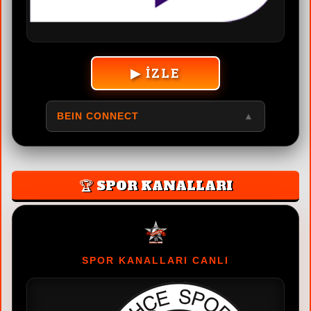
▶ İZLE
BEIN CONNECT
▲
🏆 SPOR KANALLARI
SPOR KANALLARI CANLI