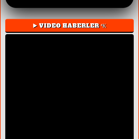
▶️ VIDEO HABERLER ⁴К