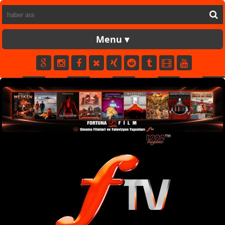
FORTUNATV
CANLI
YAPIM
FİLM
MÜZİK
SPOR
KÜNYE