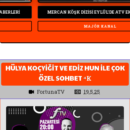
LERİ
MERCAN KÖŞK DİZİSİ EYLÜL'DE ATV EKRA
MAJÖR KANAL
HÜLYA KOÇYİĞİT VE EDİZ HUN İLE ÇOK
ÖZEL SOHBET ⁴к
FortunaTV
19.5.25