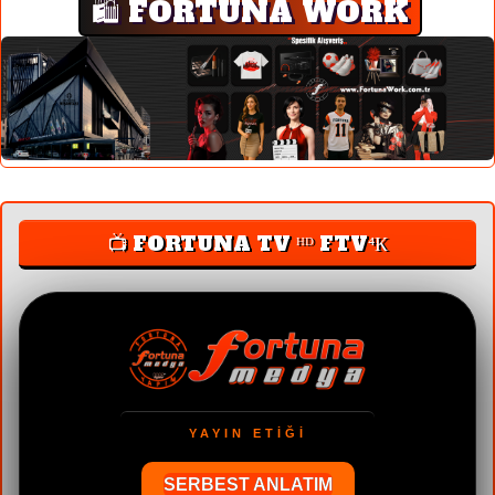
🛍️ FORTUNA WORK
📺 FORTUNA TV ᴴᴰ FTV⁴К
YAYIN ETİĞİ
SERBEST ANLATIM