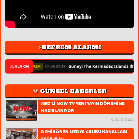
⚡DEPREM ALARMI
🌐
⚠️ ALARM
05.08 07:43
Güneyi The Kermadec Islands
6.3
⚡ ŞİDDETLİ DEPREM
🚨 GÜNCEL HABERLER
ABD'Lİ NOW TV YENİ YAYIN DÖNEMİNE
HAZIRLANIYOR
20 Yorum
DEMİRÖREN MEDYA GRUBU KANALLARI
SATILIR MI