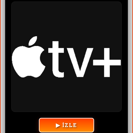
▶ İZLE