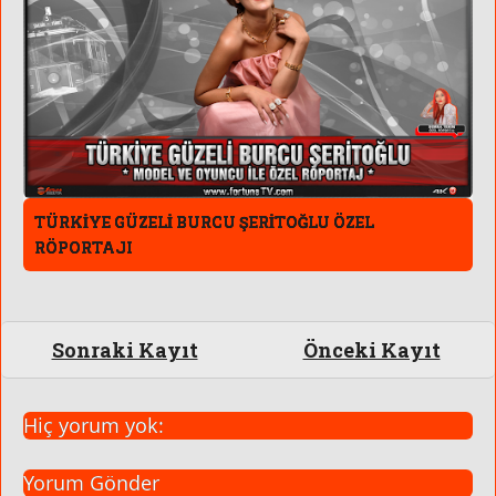
TÜRKİYE GÜZELİ BURCU ŞERİTOĞLU ÖZEL
RÖPORTAJI
YE
Sonraki Kayıt
Önceki Kayıt
Hiç yorum yok:
Yorum Gönder