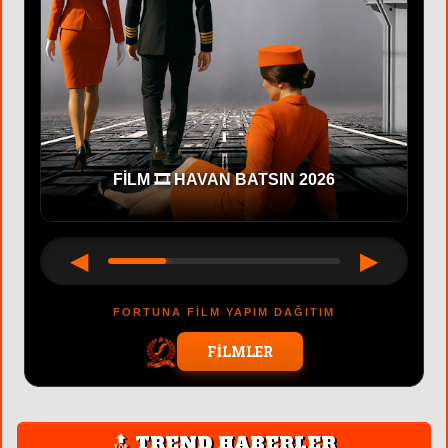
FİLM 🎞 HAVAN BATSIN 2026
◀
▶
FORTUNA FİLM YAPIM DAĞITIM
FİLMLER
🔝 TREND HABERLER