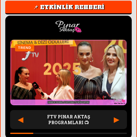
📌 ETKİNLİK REHBERİ
TREND
T
FTV PINAR AKTAŞ
◀
▶
PROGRAMLARI 📺