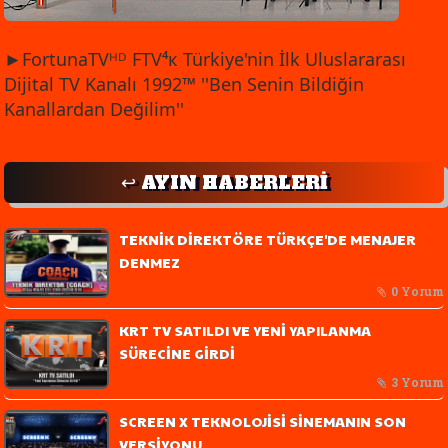
►FortunaTVᴴᴰ FTV⁴к Türkiye'nin İlk Uluslararası
Dijital TV Kanalı 1992™ ''Ben Senin Bildiğin
Kanallardan Değilim''
↩️ AYIN HABERLERİ
TEKNİK DİREKTÖRE TÜRKÇE'DE MENAJER
DENMEZ
0 Yorum
KRT TV SATILDI VE YENİ YAPILANMA
SÜRECİNE GİRDİ
3 Yorum
SCREEN X TEKNOLOJİSİ SİNEMANIN SON
VERSİYONU