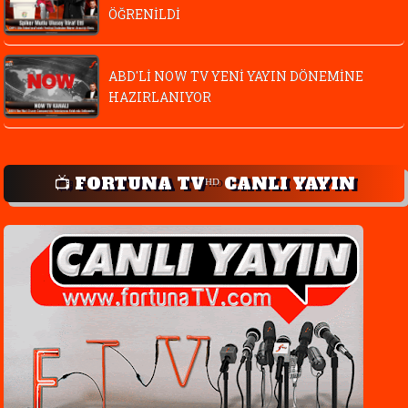
ÖĞRENİLDİ
ABD'Lİ NOW TV YENİ YAYIN DÖNEMİNE
HAZIRLANIYOR
📺 FORTUNA TVᴴᴰ CANLI YAYIN