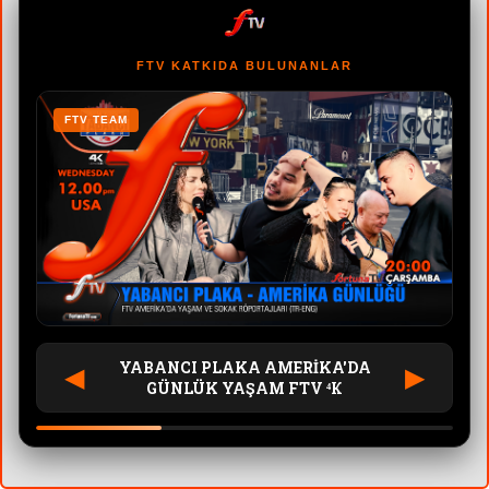
FTV KATKIDA BULUNANLAR
FTV TEAM
F
YABANCI PLAKA AMERİKA'DA
◀
▶
GÜNLÜK YAŞAM FTV ⁴К