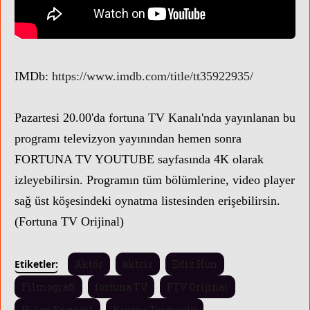
IMDb:
https://www.imdb.com/title/tt35922935/
Pazartesi 20.00'da fortuna TV Kanalı'nda yayınlanan bu
programı televizyon yayınından hemen sonra
FORTUNA TV YOUTUBE sayfasında 4K olarak
izleyebilirsin. Programın tüm bölümlerine, video player
sağ üst köşesindeki oynatma listesinden erişebilirsin.
(Fortuna TV Orijinal)
Etiketler:
Aktör
aktris
Ediz Hun
Filmografi
fortuna TV
FTV Orijinal
Hülya Koçyiğit
Kıvanç Terzioğlu