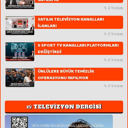
2 Yorum
SATILIK TELEVİZYON KANALLARI
İLANLARI
2 Yorum
S SPORT TV KANALLARI PLATFORMLARI
DEĞİŞTİRDİ
0 Yorum
ÜNLÜLERE BÜYÜK TEMİZLİK
OPERASYONU YAPILIYOR
0 Yorum
📸 TELEVİZYON DERGİSİ