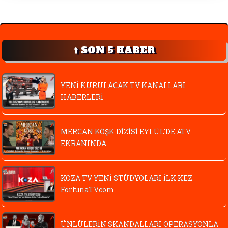
⬆️ SON 5 HABER
YENİ KURULACAK TV KANALLARI
HABERLERİ
MERCAN KÖŞK DİZİSİ EYLÜL'DE ATV
EKRANINDA
KOZA TV YENİ STÜDYOLARI İLK KEZ
FortunaTVcom
ÜNLÜLERİN SKANDALLARI OPERASYONLA