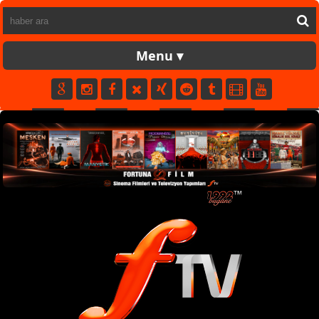
FORTUNATV
CANLI
YAPIM
FİLM
MÜZİK
SPOR
KÜNYE