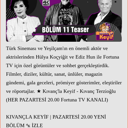
Türk Sineması ve Yeşilçam'ın en önemli aktör ve
aktrislerinden Hülya Koçyiğit ve Ediz Hun ile Fortuna
TV için özel görüntüler ve sohbet gerçekleştirdik.
Filmler, diziler, kültür, sanat, ünlüler, magazin
gündemi, gala geceleri, prömiyer gösterimler, eleştiriler
KO
ve röportajlar. ★ Kıvanç'la Keyif - Kıvanç Terzioğlu
(HER PAZARTESİ 20.00 Fortuna TV KANALI)
KIVANÇLA KEYİF | PAZARTESİ 20.00 YENİ
BÖLÜM ⁴к İZLE