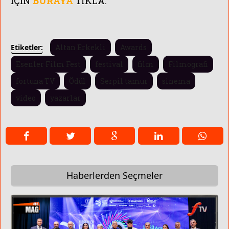
İÇİN
BURAYA
TIKLA.
Etiketler:
Altan Erkekli
Awards
Esenler Film Fest
festival
film
Filmografi
fortuna TV
Ödül
Serpil tamur
sinema
video
yazarlar
Haberlerden Seçmeler