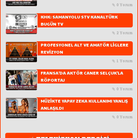
0 Yorum
KHK: SAMANYOLU STV KANALTÜRK
BUGÜN TV
2 Yorum
PROFESYONEL ALT VE AMATÖR LİGLERE
REVİZYON
1 Yorum
FRANSA'DA AKTÖR CANER SELÇUK'LA
RÖPORTAJ
0 Yorum
MÜZİKTE YAPAY ZEKA KULLANIMI YANLIŞ
ANLAŞILDI
0 Yorum