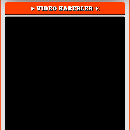
▶️ VIDEO HABERLER ⁴К