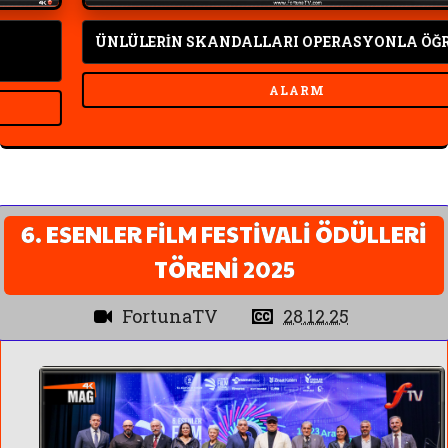
ÜNLÜLERİN SKANDALLARI OPERASYONLA ÖĞRENİLD
ALARM
6. ESENLER FİLM FESTİVALİ ÖDÜLLERİ
TÖRENİ 2025
FortunaTV
28.12.25