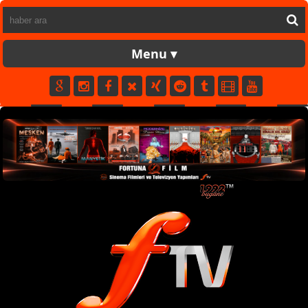
FORTUNATV
CANLI
YAPIM
FİLM
MÜZİK
SPOR
KÜNYE