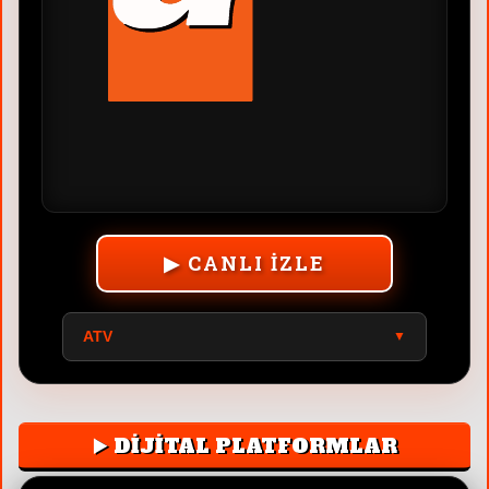
▶ CANLI İZLE
ATV
▼
▶️ DİJİTAL PLATFORMLAR