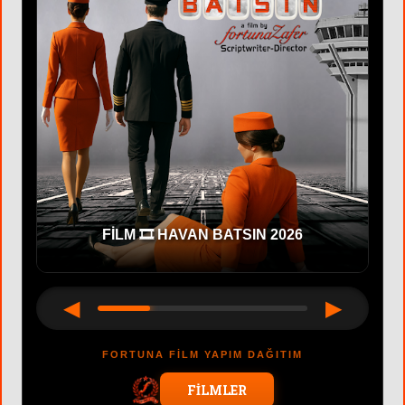
FİLM 🎞 HAVAN BATSIN 2026
◀
▶
FORTUNA FİLM YAPIM DAĞITIM
FİLMLER