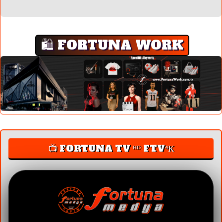
🛍️ FORTUNA WORK
📺 FORTUNA TV ᴴᴰ FTV⁴К